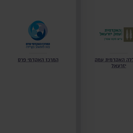
לה האקדמית עמק
המרכז האקדמי פרס
יזרעאל