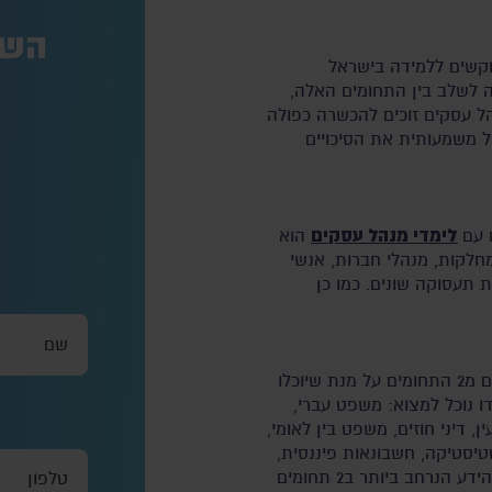
השא
וקשים ללמידה בישראל
ה לשלב בין התחומים האלה,
הל עסקים זוכים להכשרה כפולה
ל משמעותית את הסיכויים
לימדי מנהל עסקים
ם עם
הוא
מחלקות, מנהלי חברות, אנשי
ות תעסוקה שונים. כמו כן
במסגרת לימודי משפטים ומנהל עסקים הסטודנטים ילמדו קורסים מ2 התחומים על מנת שיוכלו
ו נוכל למצוא: משפט עברי,
ין, דיני חוזים, משפט בין לאומי,
טיסטיקה, חשבונאות פיננסית,
מימון, מערכת הבנקאות ועוד המון נושאים שחופפים ומקנים את הידע הנרחב ביותר ב2 תחומים