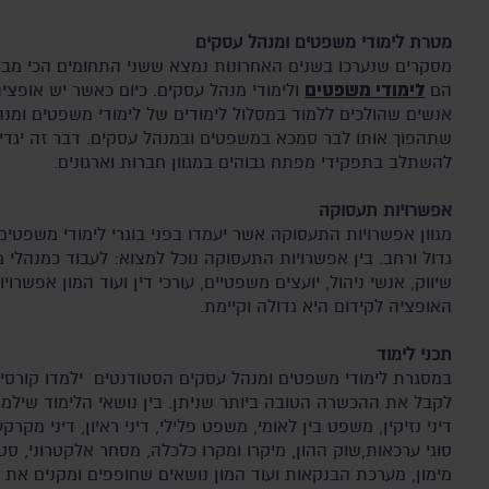
מטרת לימודי משפטים ומנהל עסקים
מסקרים שנערכו בשנים האחרונות נמצא ששני התחומים הכי מב
לימודי משפטים
הם
ולימודי מנהל עסקים. כיום כאשר יש אופצי
אנשים שהולכים ללמוד במסלול לימודים של לימודי משפטים ומנ
שתהפוך אותו לבר סמכא במשפטים ובמנהל עסקים. דבר זה יגדי
להשתלב בתפקידי מפתח גבוהים במגוון חברות וארגונים.
אפשרויות תעסוקה
מגוון אפשרויות התעסוקה אשר יעמדו בפני בוגרי לימודי משפטי
גדול ורחב. בין אפשרויות התעסוקה נוכל למצוא: לעבוד כמנהלי 
שיווק, אנשי ניהול, יועצים משפטיים, עורכי דין ועוד המון אפשרוי
האופציה לקידום היא גדולה וקיימת.
תכני לימוד
לקבל את ההכשרה הטובה ביותר שניתן. בין נושאי הלימוד שילמד
דיני נזיקין, משפט בין לאומי, משפט פלילי, דיני ראיון, דיני מקרקע
סוגי ערכאות,שוק ההון, מיקרו ומקרו כלכלה, מסחר אלקטרוני, סט