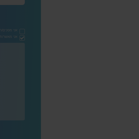
אני מסכים/ה
אני מאשר/ת ק