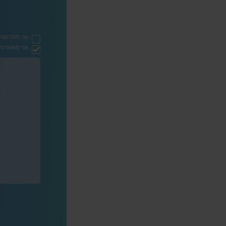
אני מסכים/ה
אני מאשר/ת ק