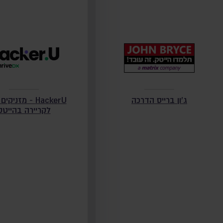
ג'ון ברייס הדרכה
HackerU - מזניק
לקריירה בהייטק