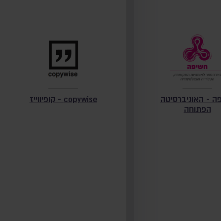
ה - האוניברסיטה
copywise - קופיווייז
הפתוחה