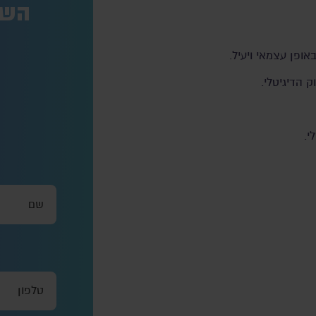
השא
ופן עצמאי ויעיל.
 הדיגיטלי.
י.