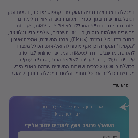
המכללה האקדמית נתניה ממוקמת בקמפוס יפהפה, בשטח ענק
הגובל בחורשות ובנוף כפרי - מקום המשרה אווירת לימודים
מיוחדת במינה. בבנייני המכללה 50 אולמי הרצאות, מעבדות
מחשבים ואולמות כנסים, כ - 100 משרדים, אולפני רדיו וטלוויזיה,
תחנת רדיו "קול נתניה" (FM106), מרכז מחשבים, אמפיתיאטרון
"מקסיקו" המקורה וכן אגף מוטורולה ואל-אופ, הכולל מעבדה
להנדסת מחשבים, חדר עסקאות המקושר online לבורסות
עיקריות בעולם, חדרי עריכה לאולפני הרדיו, ספרייה ענקית
הכוללת כ-80,000 כרכים ועשרות מחשבים שבהם מאגרי מידע
מקיפים הכוללים את כל תחומי הלימוד במכללה. בנוסף שימוש
חופשי באינטרנט, כספומט, קפיטריה מרווחת, חנות ספרים
קרא עוד
אוניברסיטאית, שירותי צילום, מרכז ספורט הכולל מגרשי ספורט
רב-תכליתיים (מגרשי טניס, כדורסל, כדור-עף, קט-רגל), חדר
כושר מודרני ומלתחות. במכללה קיים מרכז לספורט מים, הכולל
אנחנו ניתן לך את כל המידע שיחסוך לך
בריכת שחיה מקורה, חדר כושר, קפיטריה, מלתחות ושירותים.
לרשות הסטודנטים עומדת רשת אלחוטית המאפשרת גלישה
הרבה זמן וכסף!
באינטרנט ושימוש בשירותי המחשוב המוצעים על-ידי המכללה
השאר/י פרטים ויועץ לימודים יחזור
אלייך!
בצורה אלחוטית בכל רחבי הקמפוס, וכן מערכת מקיפה של
שירותים, המאורגנת על-ידי אגודת הסטודנטים של המכללה. ***