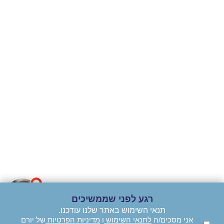
חוות דעת
של
סטודנטים על
תואר ראשון
שלום 👋 שמי יהב ואני
נציג שירות וירטואלי
של אתר יורם לימודים!
איך אוכל לעזור?
רגע לפני שממשיכים
תנאי השימוש באתר שלנו עודכנו.
אני מסכים/ה
לתנאי השימוש
ו
מדיניות הפרטיות
של יורם