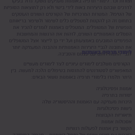
וצורות וכו'. לימודי תרפיה באומנות מעניקים משקל גדול בעיקר
לדרכים שבהם היצירות באות לידי ביטוי ולא רק לתוצאות הסופיות
של הטיפול. המטרות המרכזיות של הקורסים השונים העוסקים
בתחום זה הן להקנות למטפלים כלים לשימור ולשיפור בריאותם
הנפשית של המטופלים. המטפלים באמנות לומדים להכיר את
הסמלים האמנותיים השונים, לזהות את הרגשות והמחשבות
הפנימיים המובעים באמצעותן ועל ידי כך לייצור אצל המטופלים
את התובנה לגביי היצירות האמנותיות וההבנה המעמיקה יותר
לימודי תרפיה באומנות
לגביי התמודדותם עם עצמם והסביבה.
הקורסים משלבים לימודים עיוניים לצד לימודים מעשיים
המאפשרים לסטודנטים להתנסות בטיפולים הלכה למעשה. בין
היתר תלמדו בלימודי תרפיה באומנות נושאי הבאים:
אמנות ופסיכולוגיה
יסודות בתרפיה
היכרות מעמיקה עם האמנות וההיסטוריה שלה
גישות פסיכולוגיות
תיאוריות הקבוצות
אסכולות אמנות
הקשר בין אמנות לפעולות רגשיות