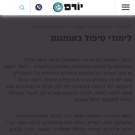
לימודים
קורסים ולימודי תעודה
ריפוי וטיפול באמנות
לימודי טיפול באומנות
טיפול באומנות (או תרפיה באומנות) מהווה תחום טיפולי
המתבסס על ההנחה שהעיסוק באומנות הפלסטית - פיסול, רישום
או ציור, משקף את הרגשות והתכנים הפנימיים של המטופלים
אשר לא היו מתגלים בדרכים טיפוליות אחרות. לימודי טיפול
באומנות יכול להיערך במסגרות יחידניות, זוגיות או קבוצתיות והוא
מיועד ללקויי למידה, לבעלי הפרעות קשב וריכוז, לבעלי מוגבלות
פיזיות ולמבקשי טיפול נוספים.
תחום התרפיה באומנות מהווה דרך לטיפול פסיכותרפיסטית
המעניקה שפה ייחודית, בעלת רגש וסימבוליות לביטוי עצמי. עפ"י
שיטה זו הביטוי העצמי המילולי מוחלף ע"י אמנות: קווים, צבעים