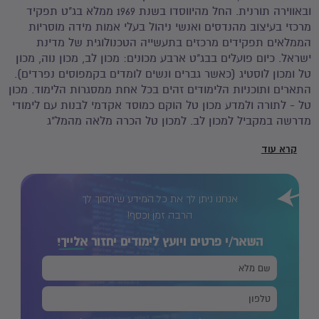
ובאווירה תורנית. החל מהיווסדו בשנת 1969 ממלא בג"ט תפקיד
מרכזי בעיצוב מהנדסים ואנשי ניהול בעלי אמות מידה מוסריות
הממלאים תפקידים מרכזים בתעשייה הטכנולוגית של מדינת
ישראל. כיום פועלים בבג"ט ארבע מכונים: מכון לב, מכון נוה, מכון
טל ומכון לוסטיג (כאשר גברים ונשים לומדים בקמפוסים נפרדים).
התארים ותוכניות הלימודים זהים בכל אחת ממסגרות הלימוד. מכון
טל - לתורה ולמדע מכון טל הוקם כמוסד אקדמי לבנות עם לימודי
מדרשה במקביל למכון לב. למכון טל הכרה מלאה מהמל"ג
ולבוגרותיו מוענק תואר "בוגר". המייסדים של מכון טל הציבו
קרא עוד
לעצמם יעדם ייחודיים לנשים דתיות בהשכלה הגבוהה: - לחנך
תלמידות לדרך חיים המשלבת תורה עם דרך ארץ. - להכשיר נשות
הנדסה ומנהלות דתיות שתשתלבנה בתעשיית הטכנולוגיה העילית
אנחנו ניתן לך את כל המידע שיחסוך לך
ובמערכות הניהול בישראל. - לאפשר לבנות המעוניינות, לעסוק
לעסוק בחינוך ובהוראה ע"י לימודים לתעודת הוראה
הרבה זמן וכסף!
אוניברסיטאית. מכון טל משלב חיי תורה עם דרך ארץ, ומקבץ אליו
השאר/י פרטים ויועץ לימודים יחזור
אלייך!
את כל גווני הקשת של הציבור הדתי מהארץ ומחוצה לה. בין
תלמידותינו נמנות בוגרות אולפנות, תיכונים, מדרשות, סמינרים,
תיירות ועולות חדשות.תכניות ומסלולים ייחודיים במכון טל: -
ברקת - תוכנית ללימודי תואר ראשון בימים מרוכזים, המיועדת
לנשים עובדות. - תכנית למצטיינים - לבעלות ממוצע אקדמי גבוה