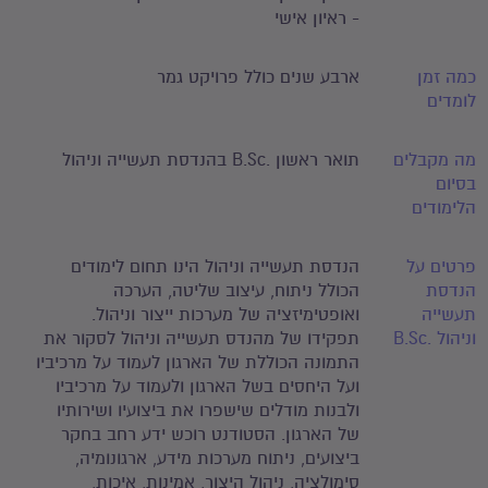
- ראיון אישי
כמה זמן
ארבע שנים כולל פרויקט גמר
לומדים
מה מקבלים
תואר ראשון .B.Sc בהנדסת תעשייה וניהול
בסיום
הלימודים
פרטים על
הנדסת תעשייה וניהול הינו תחום לימודים
הנדסת
הכולל ניתוח, עיצוב שליטה, הערכה
תעשייה
ואופטימיזציה של מערכות ייצור וניהול.
וניהול .B.Sc
תפקידו של מהנדס תעשייה וניהול לסקור את
התמונה הכוללת של הארגון לעמוד על מרכיביו
ועל היחסים בשל הארגון ולעמוד על מרכיביו
ולבנות מודלים שישפרו את ביצועיו ושירותיו
של הארגון. הסטודנט רוכש ידע רחב בחקר
ביצועים, ניתוח מערכות מידע, ארגונומיה,
סימולציה, ניהול היצור, אמינות, איכות,