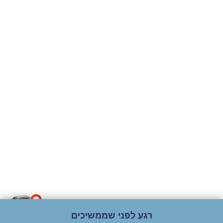
הלל צבי
אוניברסיטת אריאל בשומרון
א
שלום 👋 שמי יהב ואני
הגעתי לאריאל מלכתחילה כי זה המקום היחיד
הק
נציג שירות וירטואלי
שבו יכולתי לשלב לימודים ועבודה. הופתעתי מכך
או
של אתר יורם לימודים!
איך אוכל לעזור?
שמדובר במוסד באיכות מאוד גבוהה
המכל
אלא 
רגע לפני שממשיכים