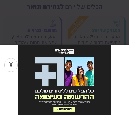
לבחירת תואר
הכלים של יורם
המבדק של יורם
מחשבון בגרויות
המערכת המובילה בארץ
המערכת המובילה בארץ
למציאת תחום לימודים
למציאת תחום לימודים
ומקצוע המתאים לך
ומקצוע המתאים לך
התחילו במבדק עכשיו
התחילו במבדק עכשיו
X
מחשבון סיכויי קבלה
מלגות
חישוב אונליין לסיכויי
המערכת הגדולה בישראל
קבלה לתואר ראשון,
למציאת מלגת לימודים
מבוסס נתונים עדכניים
בהתאמה אישית
התחילו לחשב עכשיו
מצאו מלגה עכשיו