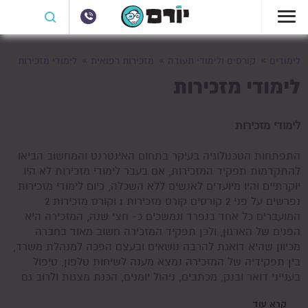
לימודים
קורסים ולימודי תעודה
מזכירות רפואית
לימודי מזכירות
לימודי מזכירות
לימודי מזכירות
התפתחות הטכנולוגיה בעיקר בתחום האינטרנט והמחשוב הביאו
להתקדמות תפקיד המזכירות, אם בעבר לימודי מזכירות לא היו
יוקרתיים והיו מיועדים לאנשים ללא השכלה, כיום לימודי מזכירות
נפרשים על פני 2 קורסים קורס מזכירות 1 וקורס מזכירות 2
המועברים כל אחד בנפרד ונמשכים כ- חצי שנה, המזכירה היא
הפנים של הארגון, ולכן תפקיד המזכירה חשוב מאוד בחברה
מכיוון שהיא דואגת להרבה נושאים ובעצם הפכה למנהלת משרד,
בין תפקידיה של המזכירה נמצא מענה לשיחות טלפון, טיפול
בענייני דואר ובנק, מכתבים, ניהול יומנים, הכנת מצגות ולרוב גם
טיפול במדיה אינטרנטית ועוד.
קרא עוד