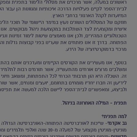
ראשונים במעלה, אשר מרכזים את מסלולי הלימוד בתפנית ומפק
לבית־הספר לקיים פעילויות הדרכה איכותיות ומגוונות הן עבור ה
המיועדות לקהל הארגוני ברחבי הארץ.
חוזקם של המסלולים השונים נעוץ במימד היישומי של תוכני הל
אישית ומקצועית לצד השתלבות במקצועות ניהול מבוקשים. אנו ע
הטכנולוגיים המהירים, ולכן אנו מאמצים שיטות לימוד זמינות ונג
הפתוחה. בדרך זו אנו פותחים את שערינו בפני קבוצות גדלות וה
מרכזי בדמוקרטיזציה של הידע.
בנוסף, אנו מעשירים את הקורסים הקיימים ומעדכנים אותם בהתא
ומשלבים מרצים אורחים מהתעשייה, אשר תורמים רבות לתלמידים
זה. השכלה היא הון תרבותי הכרחי לכל התפתחות, ומשאב חיוני 
לידיעון זה חברו יחדיו מומחים בתחומם, יועצים ומנחים, אשר שו
ולביצוע, ומאפשרים לבית־הספר ליישם הלכה למעשה את תפיסתנ
תפנית - המילה האחרונה בניהול
.
למה תפנית?
גב אקדמי
- שייכות לאוניברסיטה הפתוחה-האוניברסיטה הגדולה 
מוניטין-מוניטין מקצועי של למעלה מ-20 שנה ואלפי תלמידים ומנהלים מרוצים.
חדשנות
-פיתוח קורסים חדשים ושידרוג קורסים קיימים בהתאם ל