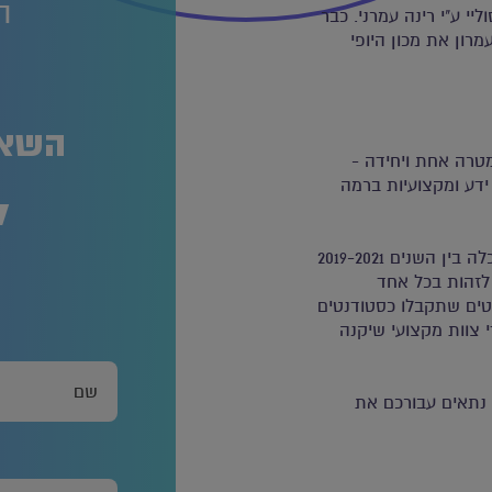
ה
וסד כבר בשנת 1975 בשם סלון סוליי ע"י רינה עמרני. כבר
 לעולם היופי והטיפוח. בגיל 18 פתחה עמרון את מכון היופי
ה
השאר
טרה אחת ויחידה -
ידע ומקצועיות ברמה
ל
הטכניקה של לי עמרון עובדת עם ממוצע ציונים עפ"י משרד הכלכלה בין השנים 2019-2021
לת לזהות בכל אחד
טים שתקבלו כסטודנטים
 צוות מקצועי שיקנה
 נתאים עבורכם את