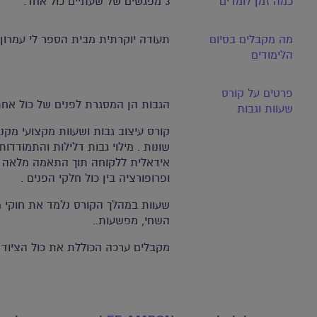
כמה זמן לומדים
3 מפגשים של שעתיים כול אחד.
מה מקבלים בסיום
תעודה יוקרתית מבית הספר לי עמרון
הלימודים
פרטים על קורס
הגבות הן המסגרת לפנים של כול אחת
שעוות וגבות
קורס עיצוב גבות ושעוות מקצועי מקנ
שונות . מילוי גבות דלילות והתמודד
אידאלית ללקוחה תוך התאמה מלאה למב
ופרופורציה בין כול חלקי הפנים .
שעוות במהלך הקורס נלמד את חוקי מר
השחי, מפשעות..
מקבלים ערכה הכוללת את כול הציוד