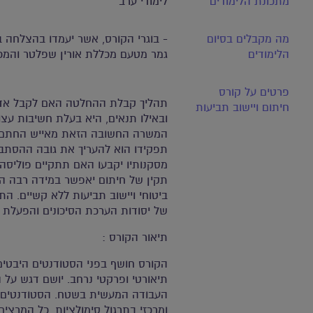
מתכונת הלימודים
לימודי ערב
מה מקבלים בסיום
- בוגרי הקורס, אשר יעמדו בהצלחה ב
הלימודים
גמר מטעם מכללת אורין שפלטר והמכל
פרטים על קורס
תהליך קבלת ההחלטה האם לקבל אדם
חיתום ויישוב תביעות
ובאילו תנאים, היא בעלת חשיבות עצו
המשרה החשובה הזאת מאייש החתם ו
תפקידו הוא להעריך את גובה ההסתבר
מסקנותיו יקבעו האם תתקיים פוליסה
תקין של חיתום יאפשר במידה רבה הת
ביטוחי ויישוב תביעות ללא קשיים. 
של יסודות הערכת הסיכונים והפעלת 
תיאור הקורס :
הקורס חושף בפני הסטודנטים היבטים 
תיאורטי ופרקטי נרחב. יושם דגש על ה
העבודה המעשית בשטח. הסטודנטים יש
ומרכזי בתרגול סימולציות. כל המרצים 