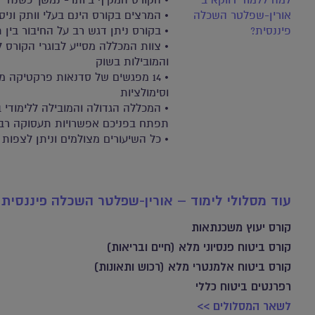
למה ללמוד דווקא ב
• הקורס המקיף ביותר- נמשך כשנה
אורין-שפלטר השכלה
• המרצים בקורס הינם בעלי וותק וניסי
פיננסית?
• בקורס ניתן דגש רב על החיבור בין
• צוות המכללה מסייע לבוגרי הקורס
והמובילות בשוק
• 14 מפגשים של סדנאות פרקטיקה מ
וסימולציות
• המכללה הגדולה והמובילה ללימודי 
תפתח בפניכם אפשרויות תעסוקה רב
• כל השיעורים מצולמים וניתן לצפות
עוד מסלולי לימוד – אורין-שפלטר השכלה פיננסית
קורס יעוץ משכנתאות
קורס ביטוח פנסיוני מלא (חיים ובריאות)
קורס ביטוח אלמנטרי מלא (רכוש ותאונות)
רפרנטים ביטוח כללי
לשאר המסלולים >>