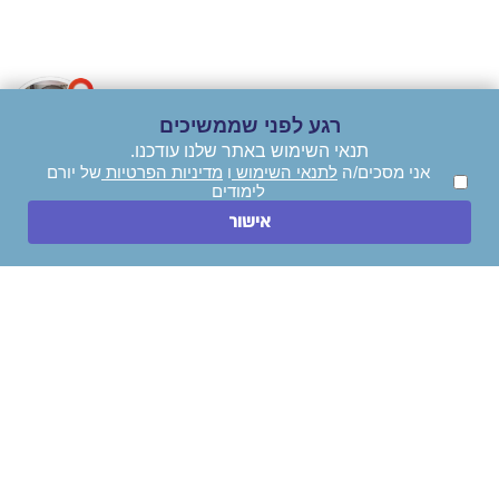
אלא 
נציג שירות וירטואלי
של אתר יורם לימודים!
איך אוכל לעזור?
רגע לפני שממשיכים
תנאי השימוש באתר שלנו עודכנו.
אני מסכים/ה
לתנאי השימוש
ו
מדיניות הפרטיות
של יורם
לימודים
השאירו הודעה
אישור
חייגו עכשיו
ניווט מהיר
לימודי תואר ראשון
לימודי הנדסאים
לימודי תואר שני