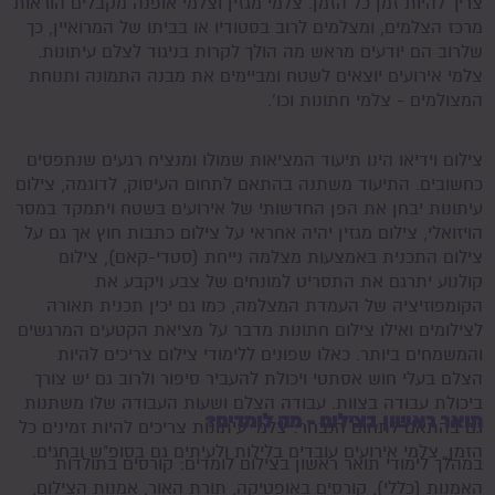
צריך להיות זמן כל הזמן. צלמי מגזין וצלמי אופנה מקבלים הוראות
מרכז הצלמים, ומצלמים לרוב בסטודיו או בביתו של המרואיין, כך
שלרוב הם יודעים מראש מה הולך לקרות בניגוד לצלם עיתונות.
צלמי אירועים יוצאים לשטח ומביימים את מבנה התמונה ותנוחת
המצולמים - צלמי חתונות וכו'.
צילום וידיאו הינו תיעוד המציאות שמולו ומנציח רגעים שנתפסים
כחשובים. התיעוד משתנה בהתאם לתחום העיסוק, לדוגמה, צילום
עיתונות יבחן את הפן החדשותי של אירועים בשטח ויתמקד במסר
הויזואלי, צילום מגזין יהיה אחראי על צילום כתבות חוץ אך גם על
צילום התכנית באמצעות מצלמה נייחת (סטדי-קאם), צילום
קולנוע יתרגם את התסריט למונחים של צבע ויקבע את
הקומפוזיציה של העמדת המצלמה, כמו גם יכין תכנית תאורה
לצילומים ואילו צילום חתונות מדבר על מציאת הקטעים המרגשים
והמשמחים ביותר. כאלו שפונים ללימודי צילום צריכים להיות
הצלם בעלי חוש אסתטי ויכולת להעביר סיפור ולרוב גם יש צורך
ביכולת עבודה בצוות. עבודה הצלם ושעות העבודה שלו משתנות
תואר ראשון בצילום - מה לומדים?
גם בהתאם לתחום הנבחר: צלמי עיתונות צריכים להיות זמינים כל
הזמן, צלמי אירועים עובדים בלילות ולעיתים גם בסופ"ש ובחגים.
במהלך לימודי תואר ראשון בצילום לומדים: קורסים בתולדות
האמנות (כללי), קורסים באופטיקה, תורת האור, אמנות הצילום,