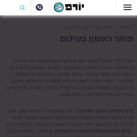
לימודים
לימודי תואר ראשון
צילום
תואר ראשון בצילום
את לימודי צילום לתואר ראשון ניתן למצוא כתואר חד חוגי או
כהתמחות בחוג לתקשורת במוסדות השונים. תחום הצילום הוא
תחום נרחב מאוד שכולל: צילום סטילס, צילום וידיאו לקולנוע
וטלוויזיה. לימודי תואר ראשון בצילום נמשכים בין שלוש לארבע
שנים (תלוי במסלול הנבחר). הלימודים כוללים קורסים תיאורטיים
בנוסף למעשיים וסדנאות צילום שונות.
צלם הסטילס מתעד אירועים -
כמו שאומרים - תמונה שווה אלף
מילים וצלם הסטילס מקפיא רגעים מתוך האירוע ומבודד אותם
מהרצף בו התרחשו. אופי העבודה משתנה בהתאם לתחום הנבחר
-
צלם עיתונות מצלם אירועים חדשותיים
(ביטחון, פוליטיקה וכו')