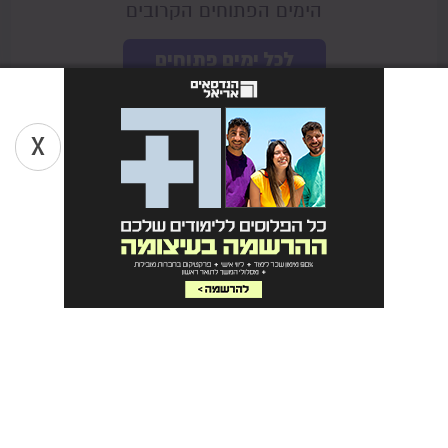
הימים הפתוחים הקרובים
לכל ימים פתוחים
איפה עובדים בסיום תואר ראשון בצילום ?
X
בוגרים של תואר ראשון בצילום יכולים לעסוק בתום הלימודים
בתחומים כמו: צילום עיתונות או צילום אופנה, או לחילופין
להתפתח כאמנים מן השורה שמציגים את יצירותיהם בגלריות
בארץ ובחו"ל. בנוסף, יוכלו הבוגרים לפנות לעיסוק עצמאי בתחום
הצילום ולעבוד עם לקוחות רבים, לפתוח סטודיו פרטי, לצלם
תמונות משפחתיות, צילום אירועים וכו'. בנוסף, תמיד תהיה להם
את האופציה לבחור בתחום החינוך - הדרכות בתחום הצילום
וכדו'.
כמה מרוויחים עם תואר ראשון בצילום?
נושא השכר בתחום מתשנה מאוד ותלוי בשנות הנסיון, סוג
העבודה, האם מדובר על צלם עצמאי או שכיר וכו'. צלם מתחיל
יכול לגבות על יום צילום כ-450 ש"ח ובהמשך הסכום גם יכול לטפס