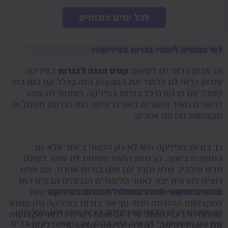
לכל ימים פתוחים
למי מתאים לימודי בגרות בפיזיקה?
קורס הכנה לבגרות
אז מדוע כדאי לנו לעשות
בפיזיקה
ומדוע כדאי לנו ללמוד את המקצוע הזה בכלל עם הוא כזה
קשה? אם כן קודם כל בגרות בפיזיקה פותחת לנו צוהר
לתארים מאוד נחשבים באוניברסיטה כמו הנדסת חשמל או
מקצועות הנדסה אחרים.
כך בגרות בפיזיקה היא לא רק הקשה ביותר אלא גם
הנחשבת ביותר. הבגרות הזאת פותחת לנו צוהר לעולם
חדש ומלהיב שלא נקבל עם שום בגרות אחרת. אם אתם
רוצים להרוויח יפה לאחר הלימודים הגבוהים הבסיס הוא
תחומים ונושאי לימוד במסלול לבגרות בפיזיקה
ללמוד פיזיקה. רוב המוסדות להשכלה גבוהה דורשות
למקצועות ההנדסה תנאי סף של בגרות בפיזיקה וזה משהו
יש אנשים רבים הלומדים פיזיקה בבית ספר ולא מצליחים
שאתם חייבים לחשוב עליו אם אתם רוצים ללמוד מקצועות
ואז הם חושבים כי הבעיה היא בהם. אך פעמים רבות בבית
אלו באוניברסיטה. לתלמידים אשר מצאו עניין בלימודי