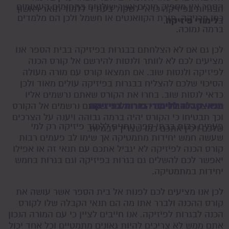
הספר אין מספיק מורים אשר שולטים בתחומים העצומים
הבגרות בפיזיקה כדאי לשקול בעתיד ללמוד תואר ראשון
כמו מכניקה, תורת הקוואנטים או חשמל ולכן הם מלמדים
לימודי פיזיקה
ב
.
ברמה נמוכה.
לכן גם אם לא הצלחתם בבגרות בפיזיקה בבית הספר אנו
מציעים לכם לא לוותר ולנסות להירשם אל קורס הכנה
לפיזיקה ולנסות שוב. אם תמצאו קורס עם מורה מעולה
הסיכוי שלכם להצליח בבגרות בפיזיקה עולים מאוד ולכן
כדאי לנסות שוב. בחרו את הקורס שאתם נרשמים אליו
תנאי קבלה ללימודי בגרות בפיזיקה
בפינצטה ודברו עם המורה לפני שאתם נרשמים אל הקורס
וכך תבטיחו כי הקורס יהיה ברמה גבוהה ויענה על הצרכים
פעמים רבות בבתי ספר נותנים ללמוד פיזיקה רק למי
שלכם ויכין אתכם כמו שצריך לבגרות.
שעשה חמש יחידות מתמטיקה אך שימו לב פעמים רבות
קורס הכנה לפיזיקה לא יגביל אתכם עם תנאי זה או אפילו
יאפשר לכם להשלים גם בגרות בפיזיקה וגם בגרות בחמש
יחידות במתמטיקה.
לכן אנו מציעים לכם לפנות אל בית הספר אשר עושה את
קורס ההכנה ולברר אתו מה הם תנאי הקבלה שלו לקורס
הכנה לבגרות לפיזיקה. אנו חייבים לציין כי עם המורה הנכון
אתם ממש לא צריכים להיות גאונים מתמטיים וכל אחד יכול