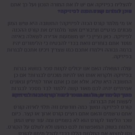
להצליח בפיזיקה אם יש לו את המורה הנכון ועל כך אתם
היכן לומדים קורס הכנה לפיזיקה?
צריכים לתת את הדעת.
אז מי מלמד קורס הכנה לפיזיקה? התשובה היא שיש המון
מכונים פרטיים וציבוריים אשר מלמדים את קורס ההכנה
לפיזיקה. כאן נציין כי יש משמעות אדירה לשאלה באיזה
מוסד אתם בוחרים וזאת בכדי להבטיח כי הלימודים יהיו
ברמה גבוהה וילמדו אתכם כמו שצריך ויכינו אתכם לבגרות
בפיזיקה.
עולה השאלה האם אנו יכולים לקנות ספר בנושא בגרות
בפיזיקה ולקרוא אותו ואז להיות מוכנים לבגרות? אם כן
התשובה היא שלא. אלא אם כן אתם אחד למיליון וגאונים
אמיתיים יהיה לכם מאוד קשה ללמוד לבד מספר לבגרות
משך הלימודים, מלגות ושכר לימוד קורס הכנה לפיזיקה
בפיזיקה וזה משהו שאתם חייבים להבין אם אתם רוצים
לעשות את הבגרות.
קורס לפיזיקה נמשך כמה חודשים וזה תלוי לאיזה קורס
אתם נרשמים והאם אתם רוצים קורס ארוך או קצר. כיום
שכר הלימוד לקורס הוא לא בשמיים ומה עוד שיש המון
מלגות בשוק המאפשרות לכם כמעט ולא לשלם על הקורס.
נסו למצוא את המלגות הללו בכדי לקבל מימון לקורס