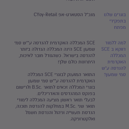
בוגרים שלנו
מנכ"ל הסטארט-אפ CYoy-Retail
בתפקידי
מפתח
למה ללמוד
SCE המכללה האקדמית להנדסה ע""ש סמי
דווקא ב SCE
שמעון SCE הינה המכללה הגדולה ביותר
המכללה
להנדסה בישראל. כשהגודל חובר לאיכות,
האקדמית
היתרונות כולם שלך!
להנדסה ע"ש
סמי שמעון?
התואר המוענק לבוגרי SCE המכללה
האקדמית להנדסה ע""ש סמי שמעון
בוגרי המכללה זכאים לתואר .B.Sc ולרישום
בפנקס המהנדסים והאדריכלים.
לבעלי תואר ראשון מציעה המכללה לימודי
תואר שני .M.Sc במחלקות להנדסת תוכנה,
הנדסת תעשייה וניהול והנדסת חשמל
ואלקטרוניקה.