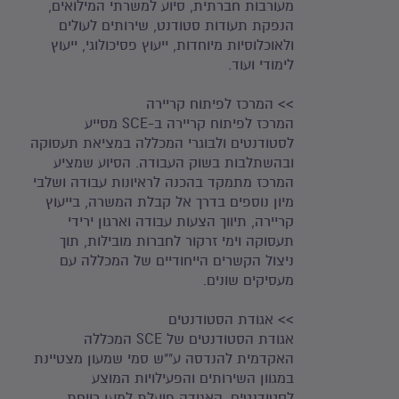
מעורבות חברתית, סיוע למשרתי המילואים,
הנפקת תעודות סטודנט, שירותים לעולים
ולאוכלוסיות מיוחדות, ייעוץ פסיכולוגי, ייעוץ
לימודי ועוד.
>> המרכז לפיתוח קריירה
המרכז לפיתוח קריירה ב-SCE מסייע
לסטודנטים ולבוגרי המכללה במציאת תעסוקה
ובהשתלבות בשוק העבודה. הסיוע שמציע
המרכז מתמקד בהכנה לראיונות עבודה ושלבי
מיון נוספים בדרך אל קבלת המשרה, בייעוץ
קריירה, תיווך הצעות עבודה וארגון ירידי
תעסוקה וימי זרקור לחברות מובילות, תוך
ניצול הקשרים הייחודיים של המכללה עם
מעסיקים שונים.
>> אגודת הסטודנטים
אגודת הסטודנטים של SCE המכללה
האקדמית להנדסה ע""ש סמי שמעון מצטיינת
במגוון השירותים והפעילויות המוצע
לסטודנטים. האגודה פועלת למען רווחת