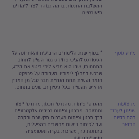
המשלבת התנסות ברמה גבוהה לצד לימודים
תיאורטיים.
מידע נוסף
* בסוף שנת הלימודים הרביעית והאחרונה על
הסטודנט להגיש פרויקט גמר השייך לתחום
התמחותו, שבו הוא מביא לידי ביטוי את הידע
שרכש במהלך לימודיו. העבודה על פרויקט
הגמר נעשית תחת הנחיית חבר סגל מן המניין
או איש תעשייה בעל ניסיון רב שנים בתחום.
מקצועות
מהנדסי פיתוח, מהנדסי תכנון, מהנדסי ייצור
שניתן לעבוד
ותחזוקה. מתכנון ופיתוח רכיבים אלקטרוניים,
בהם בסיום
דרך תכנון ופיתוח מערכות תקשורת ובקרה
התואר
ועד לפיתוח ויישום מחשבים במפעלים,
בתחנות כח, מערכות בקרה ואוטומציה
תעשייתית ועוד.