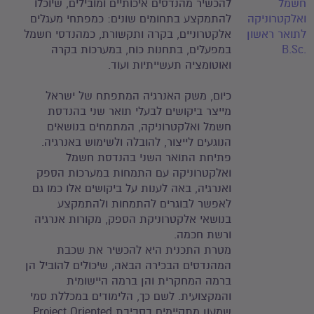
חשמל
להכשיר מהנדסים איכותיים ומובילים, שיוכלו
ואלקטרוניקה
להתמקצע בתחומים שונים: כמפתחי מעגלים
לתואר ראשון
אלקטרוניים, בקרה ותקשורת, כמהנדסי חשמל
.B.Sc
במפעלים, בתחנות כוח, במערכות בקרה
ואוטומציה תעשייתיות ועוד.
כיום, משק האנרגיה המתפתח של ישראל
מייצר ביקושים לבעלי תואר שני בהנדסת
חשמל ואלקטרוניקה, המתמחים בנושאים
הנוגעים לייצור, להובלה ולשימוש באנרגיה.
פתיחת התואר השני בהנדסת חשמל
ואלקטרוניקה עם התמחות במערכות הספק
ואנרגיה, באה לענות על ביקושים אלו כמו גם
לאפשר לבוגרים להתמחות ולהתמקצע
בנושאי אלקטרוניקת הספק, מקורות אנרגיה
ורשת חכמה.
מטרת התכנית היא להכשיר את שכבת
המהנדסים הבכירה הבאה, שיכולים להוביל הן
ברמה המחקרית והן ברמה היישומית
והמקצועית. לשם כך, הלימודים במכללת סמי
שמעון מתקיימים בסביבת Project Oriented,