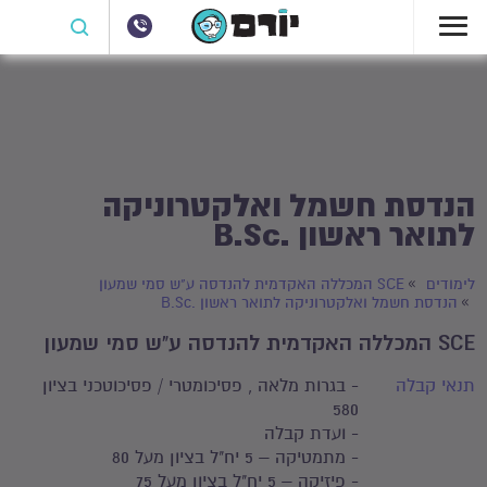
הנדסת חשמל ואלקטרוניקה
לתואר ראשון .B.Sc
לימודים
SCE המכללה האקדמית להנדסה ע"ש סמי שמעון
הנדסת חשמל ואלקטרוניקה לתואר ראשון .B.Sc
SCE המכללה האקדמית להנדסה ע"ש סמי שמעון
תנאי קבלה
- בגרות מלאה , פסיכומטרי / פסיכוטכני בציון
580
- ועדת קבלה
- מתמטיקה – 5 יח"ל בציון מעל 80
- פיזיקה – 5 יח"ל בציון מעל 75