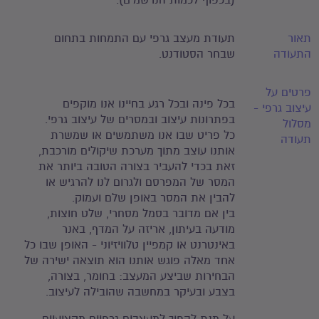
(בכפוף לכמות הנרשמים).
תאור
תעודת מעצב גרפי עם התמחות בתחום
התעודה
שבחר הסטודנט.
פרטים על
בכל פינה ובכל רגע בחיינו אנו מוקפים
עיצוב גרפי -
בפתרונות עיצוב ובמסרים של עיצוב גרפי.
מסלול
כל פריט שבו אנו משתמשים או שמשרת
תעודה
אותנו עוצב מתוך מערכת שיקולים מורכבת,
זאת בכדי להעביר בצורה הטובה ביותר את
המסר של המפרסם ולגרום לנו להרגיש או
להבין את המסר באופן שלם ועמוק.
בין אם מדובר בסמל מסחרי, שלט חוצות,
מודעה בעיתון, אריזה על המדף, באנר
באינטרנט או קמפיין טלוויזיוני - האופן שבו כל
אחד מאלה פוגש אותנו הוא תוצאה ישירה של
הבחירות שביצע המעצב: בחומר, בצורה,
בצבע ובעיקר במחשבה שהובילה לעיצוב.