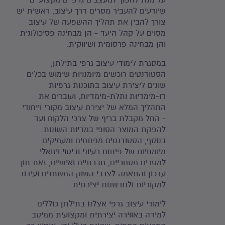
על מנת להפוך למעצבים גרפיים מקצועיים
שיודעים להעביר מסרים דרך עיצוב, ראשית יש
צורך להבין את תהליך ההשפעה של עיצוב
מסוים על קהל היעד - הן מבחינה פסיכולוגית
והן מבחינה פרסומית ושיווקית.
במסגרת לימודי עיצוב גרפי בתילתן,
הסטודנטים רוכשים מיומנויות שימוש בכלים
שונים ליצירת עיצוב בתוכנות גרפיות
דו-מימדיות ותלת-מימדיות, ועוברים את
התהליך המלא של יצירת עיצוב מקורי וייחודי
- החל מקבלת בריף של צרכי הלקוח ועד
להפקת המוצר הסופי במדיות השונות.
בנוסף, הסטודנטים מפתחים ומעמיקים
מיומנויות של פיתוח רעיוני וביטוי ויזואלי
למסרים מסחריים, חברתיים ואישיים, זאת תוך
עדכון והתאמה לצרכי השוק המשתנים ועידוד
למקוריות ולחדשנות יצירתית.
לימודי עיצוב גרפי אצלנו בתילתן כוללים
למידה באווירה יצירתית ומקצועית ממיטב