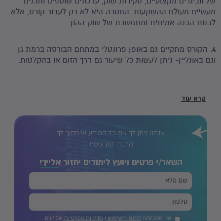
של וובינרים מקצועיים, סקירות שוק, עדכונים שוטפים ותכנים
מעשיים מעולם ההשקעות. המטרה היא לא רק לעבור קורס, אלא
לבנות הבנה אמיתית ומתמשכת של שוק ההון.
4.
הקורס מתקיים גם באופן פרונטלי במתחם הבורסה ברמת גן
וגם באונליין- ניתן לעשות כל שיעור גם דרך הזום או בהקלטות.
קרא עוד
אנחנו ניתן לך את כל המידע שיחסוך לך
הרבה זמן וכסף!
השאר/י פרטים ויועץ לימודים יחזור
אלייך!
אני מסכים/ה
לתנאי השימוש
ו
מדיניות הפרטיות
של יורם