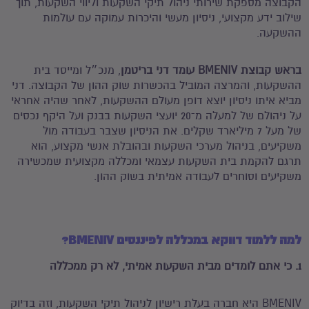
הקבוצה מספקת שירותי ניהול תיקי השקעות וליווי השקעות, תוך
שילוב ידע מקצועי, ניסיון מעשי והיכרות עמוקה עם עולמות
ההשקעה.
בראש קבוצת BMENIV עומד דני בריטמן
, מנכ״ל ומייסד בית
ההשקעות, והמרצה המוביל בהכשרות שוק ההון של הקבוצה. דני
מביא איתו ניסיון יוצא דופן מעולם ההשקעות, לאחר שהיה אחראי
על ניהולם של למעלה מ־20 יועצי השקעות בבנק ועל היקף נכסים
של מעל 7 מיליארד שקלים. את הניסיון שצבר בעבודה מול
משקיעים, בניהול מערכי השקעות ובהובלת אנשי מקצוע, הוא
תרגם להקמת בית השקעות עצמאי ומכללה מקצועית שמכשירה
משקיעים וסוחרים לעבודה אמיתית בשוק ההון.
למה ללמוד דווקא במכללה לפיננסים BMENIV?
1. כי אתם לומדים מבית השקעות אמיתי, לא רק ממכללה
BMENIV היא חברה בעלת רישיון לניהול תיקי השקעות, וזה בדיוק