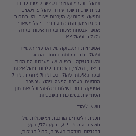
וניהול רוכש מיומנויות בשיפור שיטות עבודה,
בניית שיטות שכר עידוד, ניהול פרויקטים
ותפעול פיקוח על מערכות ייצור , השתתפות
בגיוס ואימון והדרכת עובדים, ניהול משאבי
אנוש, אבטחת איכות ובקרת איכות, בקרה
כלכלית וניהול ERP.
אפשרויות התעסוקה של הנדסאי תעשייה
וניהול רבות ומגוונות, בתחום הרכש
והלוגיסטיקה : תפעול של מערכות התומכות
בייצור, במלאי, באיכות ובעלויות, ניהול איכות
ובקרת איכות, ניהול רכש וניהול אחזקה, ניהול
מחסנים ומערכת הפצה, ניהול שרשרת
אספקה, סחר ושילוח בינלאומי וכל זאת תוך
הסתייעות במערכת המשפטיות.
נושאי לימוד-
תכנית הלימודים מורכבת מאשכולות של
נושאים המקנים ידע ברקע כללי, רקע
בהנדסה, הנדסת תעשייה, ניהול האיכות,