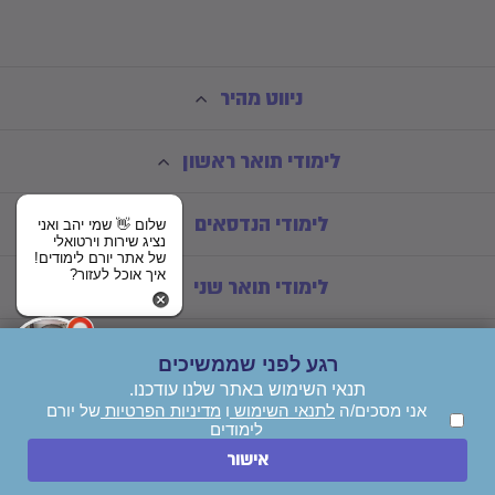
ניווט מהיר
לימודי תואר ראשון
לימודי הנדסאים
שלום 👋 שמי יהב ואני
נציג שירות וירטואלי
של אתר יורם לימודים!
איך אוכל לעזור?
לימודי תואר שני
רגע לפני שממשיכים
תנאי השימוש באתר שלנו עודכנו.
אני מסכים/ה
לתנאי השימוש
ו
מדיניות הפרטיות
של יורם
לימודים
השאירו הודעה
אישור
חייגו עכשיו
© כל הזכויות שמורות ליורם לימודים בע"מ - *אין קבלת קהל