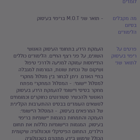
לומדים
מה מקבלים
- תואר שני M.O.T בריפוי בעיסוק
בסיום
הלימודים
פרטים על
העמקת הידע בתחומי העיסוק האנושי
ריפוי בעיסוק
השונים, על פני רצף החיים. הלימודים כוללים
לתואר שני
התייחסות עמוקה למניעה ולדרכי טיפול
ושיקום של נכויות שונות, הגורמות למגבלה
בחיי האדם. ניתן לבחור בין מסלול מחקרי
למסלול יישומי: - המסלול המחקרי מפתח
מחקר בסיסי ויישומי להעמקת הידע בעיסוק
האנושי ולהכשיר סטודנטים כחוקרים וכמומחים
לנושאים העומדים בבסיס ההתערבות הקלינית
של המרפאים בעיסוק. - המסלול היישומי:
העמקה והתמחות במגמות יישומיות בריפוי
בעיסוק. המגמות היישומיות כוללות את תחום
הילדים, התחום הפיסיקלי וטכנולוגיה שיקומית
הכולל שימוש בידע מתקדם בטכנולוגיה