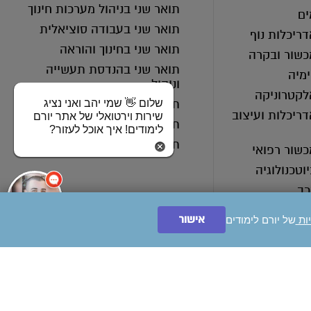
תואר שני בניהול מערכות חינוך
ים
תואר שני בעבודה סוציאלית
ריכלות נוף
תואר שני בחינוך והוראה
כשור ובקרה
תואר שני בהנדסת תעשייה
מיה
וניהול
לקטרוניקה
תואר שני במנהל עסקים
שלום 👋 שמי יהב ואני נציג
ריכלות ועיצוב
שירות וירטואלי של אתר יורם
תואר שני בייעוץ חינוכי
לימודים! איך אוכל לעזור?
תואר שני בחינוך מיוחד
כשור רפואי
וטכנולוגיה
כב
ם הנדסאים
אישור
יות
של יורם לימודים