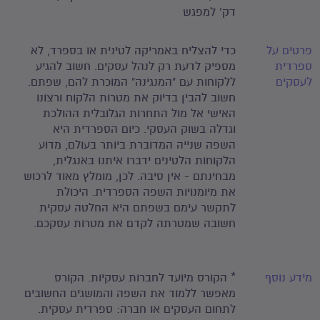
דק' למפגש
פרטים על
כדי להצליח באמריקה לטינית או בספרד, לא
ספרדית
מספיק לדעת רק לנהל עסקים. חשוב להגיע
לעסקים
ללקוחות עם "המנגינה" המוכרת להם, שפתם.
חשוב להבין בדיוק את מטרות הלקוח ורצונו
האישי אל מול התחרות הגלובלית ההולכת
וגדלה בשוק העסקי. כיום הספרדית היא
השפה שנייה המדוברת ביותר בעולם, מדוע
הלקוחות הלטינים ידברו איתנו באנגלית,
מבחינתם - אין סיבה. לכן, מומלץ מאוד לרכוש
את מיומנויות השפה הספרדית. היכולת
לתקשר עימם בשפתם היא החלטה עסקית
חשובה שמטרתה לקדם את מטרות עסקכם.
מידע נוסף
* הקורס מיועד לחברות עסקיות. הקורס
מאפשר ללמוד את השפה והמושגים החשובים
לתחום העסקים או חברה: ספרדית עסקית.