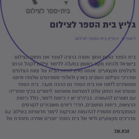
גליץ בית הספר לצילום
לימודים
גליץ בית הספר לצילום
בית הספר הוקם מתוך מטרה ברורה לשפר את תחום הצילום
בישראל ולהיות מקור ראשון במעלה ללימוד צילום לקהל הרחב
ולצלמים מקצועיים. אנחנו גאים להיות הבית של צוות הצלמים
ומדריכי הצילום הטובים בארץ ולאלפי סטודנטים שלמדו איתנו
וממשיכים ללוות את בית הספר גם הרבה מעבר. בית הספר
מגשים את החזון שלנו למצוינות ומאפשר לימודים בכיף וספרייה
עם חומרים להעשרה. בביה"ס יש 7 כיתות לימוד, כולל כיתות
הרצאות, כיתות מחשבים, חדרי דיונים מאובזרים לקורסים
המתקדמים וסטודיו להדגמות טכניקות לימוד חדשניות בשילוב עם
מדריכים מקצועיים וליווי של בית הספר יוצרים אווירה מיוחדת של
לימוד. ההדרכה באווירה של כיף עם מצגות ודוגמאות של
קרא עוד
המדריכים וטיפים מנסיונם הרב. החומר המסוכם בסוף כל שיעור
מאפשר לסטודנטים שלנו להקשיב במקום לכתוב ומותירים זמן רב