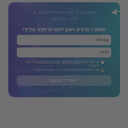
לשאלות ותשובות ולהתפתחות אישית. בזכות המשוב עליו אנו
אנחנו ניתן לך את כל המידע שיחסוך לך
מקפידים בסיום כל קורס, אנחנו נמצאים במגמת שיפור מתמדת
ובזכות מאות הקורסים ואלפי הסטודנטים שלמדו אצלנו אנחנו
הרבה זמן וכסף!
עדיין ממשיכים להשתפר מקורס לקורס.הסניף הראשי שלנו נמצא
השאר/י פרטים ויועץ לימודים יחזור
אלייך!
ברחוב היצירה 26 במתחם הבורסה ברמת גן, סמוך לרכבת ת"א
מרכז ועם חניה חינם בשעות הערב. - בנוסף קיימים לנו סניפים
בחיפה וירושלים.
אני מסכים/ה
לתנאי השימוש
ו
מדיניות הפרטיות
של יורם
לימודים
אני מאשר/ת קבלת עדכונים, דיוור והצעות שיווקיות.
ייעצו לי בחינם!