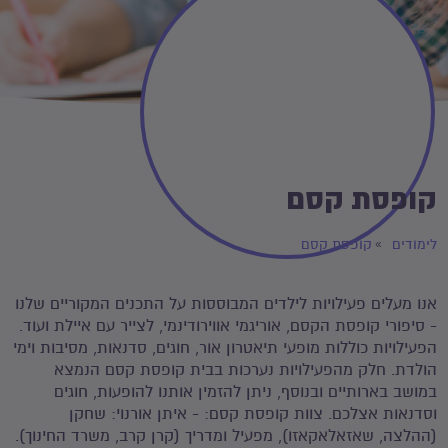
קופסת קסם
לימודים
קופסת קסם
אנו מעלים פעילויות לילדים המבוססות על התכנים המקוריים שלנו
- סיפורי קופסת הקסם, אוריגמי אווירודינמי, לצייר עם איילת ועוד.
הפעילויות כוללות מופעי תיאטרון אור, חוגים, סדנאות, מסיבות וימי
הולדת. חלק מהפעילויות נערכות בבית קופסת קסם הנמצא
במושב בארותיים ובנוסף, ניתן להזמין אותנו להופעות, חוגים
וסדנאות אצלכם. צוות קופסת קסם: - איתן אורנוי: שחקן
(ההלצה, שאזאלאקאזו), מפעיל ומדריך (קרן קרב, משרד החינוך).