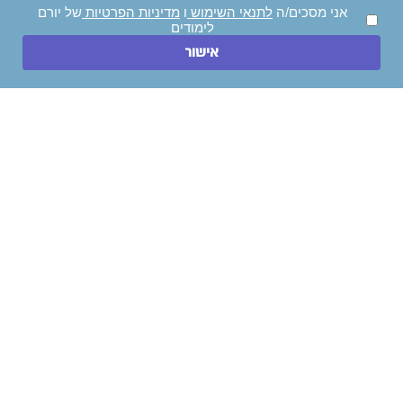
אני מאשר/ת קבלת עדכונים, דיוור והצעות שיווקיות.
אני מסכים/ה
לתנאי השימוש
ו
מדיניות הפרטיות
של יורם
לימודים
ייעצו לי בחינם!
השאירו הודעה
אישור
חייגו עכשיו
ניווט מהיר
לימודי תואר ראשון
לימודי הנדסאים
לימודי תואר שני