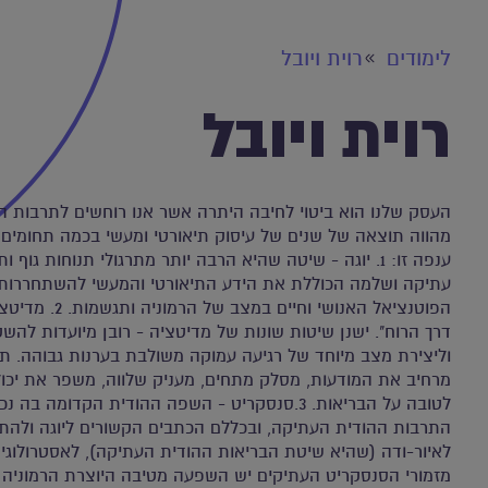
לימודים
רוית ויובל
רוית ויובל
העסק שלנו הוא ביטוי לחיבה היתרה אשר אנו רוחשים לתרבות הה
מהווה תוצאה של שנים של עיסוק תיאורטי ומעשי בכמה תחומים
ענפה זו: 1. יוגה - שיטה שהיא הרבה יותר מתרגולי תנוחות גוף
עתיקה ושלמה הכוללת את הידע התיאורטי והמעשי להשתחררות 
הפוטנציאל האנושי וחי
דרך הרוח". ישנן שיטות שונות של מדיטציה - רובן מיועדות לה
וליצירת מצב מיוחד של רגיעה עמוקה משולבת בערנות גבוהה. תרג
מרחיב את המודעות, מסלק מתחים, מעניק שלווה, משפר את יכו
לטובה על הבריאות. 3.סנסקריט - השפה ההודית הקדומה
התרבות ההודית העתיקה, ובכללם הכתבים הקשורים ליוגה ולהתפ
לאיור-ודה (שהיא שיטת הבריאות ההודית העתיקה), לאסטרולוגיה,