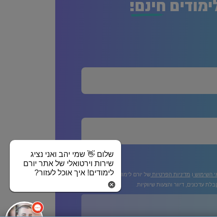
ימודים
חינם!
שלום 👋 שמי יהב ואני נציג
שירות וירטואלי של אתר יורם
לימודים! איך אוכל לעזור?
י השימוש
ו
מדיניות הפרטיות
של יורם לימודים
לת עדכונים, דיוור והצעות שיווקיות.