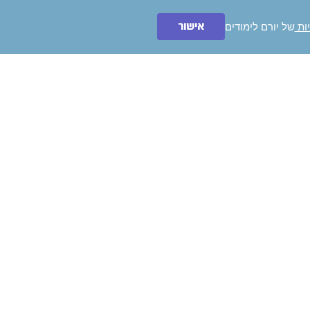
אישור
יות
של יורם לימודים
ייעצו לי בחינם!