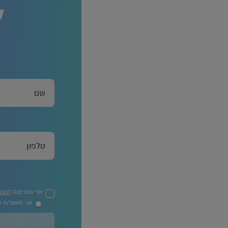
ל
אני מסכים/ה
לתנא
אני מאשר/ת קב