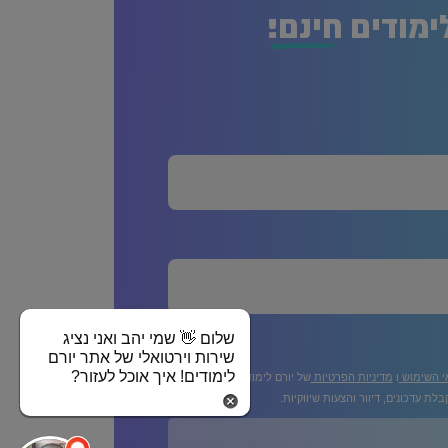
ימודים
חינם!
שלום 👋 שמי יהב ואני נציג
שירות וירטואלי של אתר יורם
לימודים! איך אוכל לעזור?
י השימוש
ו
מדיניות הפרטיות
של יורם לימודים
לת עדכונים, דיוור והצעות שיווקיות.