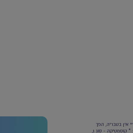
ידיי אין בטבריה, הפך
מזמן לשם דבר בכל מה שקשור ללימודים בתחומי היופי והטיפוח: * קוסמטיקה - סוג 1,