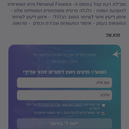
מובילת דעת קהל בתחום ה- Personal Finance והיא האחראית
להטבעת המונח - כלכלה פרטית ומשפחתית.המומחיות שלנו -
אימון וייעוץ אישי לשיפור המצב הכלכלי. - אימון וייעוץ לשיפור
התוצאות בעסק - אימוני התעשרות וצבירת נכסים. - סדנאות
וקורסים רבים בתחומי הכסף: לזוגות צעירים, נשים, פורשים,
קרא עוד
פרישה מוקדמת, למשפחות, הכרת שוק ההון, השקעות בנדל"ן
ועוד. - מוסדות וארגונים - הדרכות לפיתוח והכשרת העובדים,
ייעוץ לעובדים בקשיים כלכליים, ייעוץ פנסיוני לקראת פרישה ועוד.
אנחנו ניתן לך את כל המידע שיחסוך לך
הרבה זמן וכסף!
השאר/י פרטים ויועץ לימודים יחזור
אלייך!
אני מסכים/ה
לתנאי השימוש
ו
מדיניות הפרטיות
של יורם
לימודים
אני מאשר/ת קבלת עדכונים, דיוור והצעות שיווקיות.
ייעצו לי בחינם!