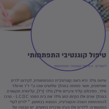
טיפול קוגנטיבי התפתחותי
לימודים
טיפול קוגנטיבי התפתחותי
שיטת מילר היא גישה קוגניטיבית התפתחותית, לקידום ילדים
אוטיסטים, אשר פותחה במהלך שלושים שנה ע"י ד"ר ארנולד
מילר, פסיכולוג קליני ורעייתו איילן מילר (ז"ל), קלינאית תקשורת.
במהלך שנים אלו הקימו הזוג מילר את בית הספר L.C.D.C - מרכז
להתפתחות השפה והקוגניציה, הנמצא בבוסטון. * ילדים לקויי
התקשורת: לילדים אלו בעיה מרכזית בחושים, יש קבוצה של