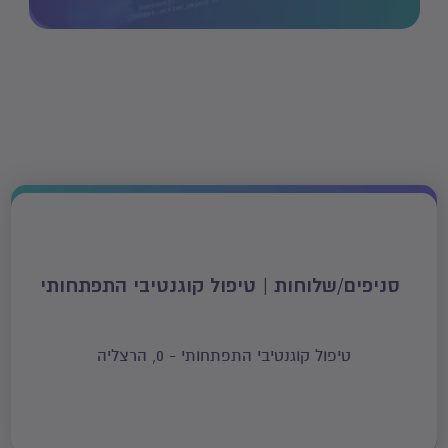
מצבים תקשורתיים, שבהם הילד מבקש מהמטפל חפץ או תמונה
כדי להמשיך את הפעילות, וכאן באה התובנה של: "אני צריך ממך
משהו על מנת להתקדם".
סניפים/שלוחות | טיפול קוגנטיבי התפתחותי
טיפול קוגנטיבי התפתחותי - 0, הרצליה