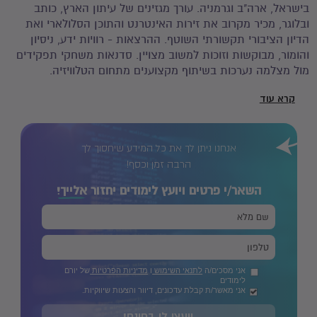
בישראל, ארה"ב וגרמניה. עורך מגזינים של עיתון הארץ, כותב
ובלוגר, מכיר מקרוב את זירות האינטרנט והתוכן הסלולארי ואת
הדיון הציבורי תקשורתי השוטף. ההרצאות - רוויות ידע, ניסיון
והומור, מבוקשות וזוכות למשוב מצויין. סדנאות משחקי תפקידים
מול מצלמה נערכות בשיתוף מקצוענים מתחום הטלוויזיה.
קרא עוד
אנחנו ניתן לך את כל המידע שיחסוך לך
הרבה זמן וכסף!
השאר/י פרטים ויועץ לימודים יחזור
אלייך!
אני מסכים/ה
לתנאי השימוש
ו
מדיניות הפרטיות
של יורם
לימודים
אני מאשר/ת קבלת עדכונים, דיוור והצעות שיווקיות.