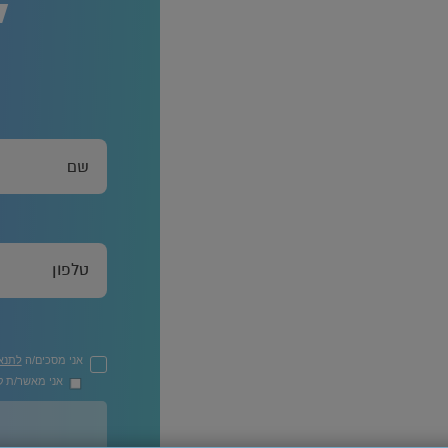
ל
אני מסכים/ה
לתנא
אני מאשר/ת קב