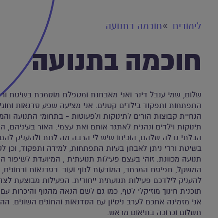
לימודים
חוכמה בתנועה
חוכמה בתנועה
שלום, שמי ענבל דינר ואני מאבחנת ומטפלת מוסמכת בשיטת ורדי
התפתחות ותפקוד בילדים קטנים. אני מציעה שפע סדנאות וחוגים 
הנחיית קבוצות הורים לתינוקות ולפעוטות - בתחומי התנועה והמו
תינוקות וילדים ונהנית לאתגר אותם ואת עצמי. האור בעיניהם, 
הבלתי נדלה שלהם, הוכיחו שיש לי הרבה מה לתת ולהעניק להם. 
בשיטת ורדי ניתן לאבחן בעיות התפתחות, למידה ותפקוד, וכן 
תנועה מכוונת. זוהי בעצם פעילות תנועתית , המיועדת לשיפור הקו
המשקל, תפיסת המרחב, המודעות לגוף ועוד. בסדנאות ובחוגים, א
להעניק לילדכם פעילות תנועתית ייחודית. הפעילות מבוצעת לצד 
תוכנית חינוך מוזיקלי לטף, כמו גם לשם הנאה מהגוף והיכרות עם א
אני מזמינה אתכם לערב ניסיון עם הסדנאות והחוגים השונים. ה
תשלום וכרוכה בתיאום מראש.