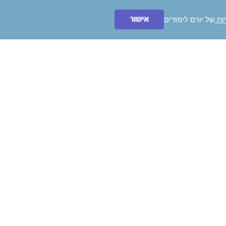
אישור
יות
של יורם לימודים
ייעצו לי בחינם!