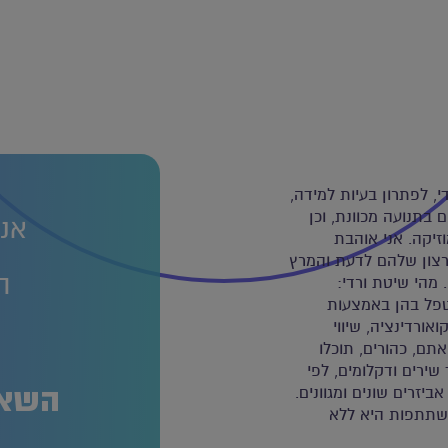
, לפתרון בעיות למידה,
בתנועה מכוונת, וכן
אנח
זיקה. אני אוהבת
הרצון שלהם לדעת והמרץ
ה
מהי שיטת ורדי:
לטפל בהן באמצעות
אורדינציה, שיווי
ה
תם, כהורים, תוכלו
שירים ודקלומים, לפי
השאר
ביזרים שונים ומגוונים.
השתתפות היא ללא