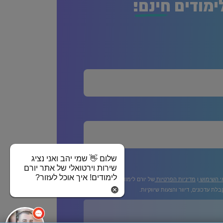
ימודים
חינם!
שלום 👋 שמי יהב ואני נציג
שירות וירטואלי של אתר יורם
לימודים! איך אוכל לעזור?
י השימוש
ו
מדיניות הפרטיות
של יורם לימודים
לת עדכונים, דיוור והצעות שיווקיות.