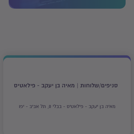
ויבנו רפרטואר תרגילים מיוחד לתלמיד, שלפיהם הוא יעבוד מעתה.
אנו מזמינים כל אחד ואחת לבוא ולהתרשם מהתוכנית המקצועית
והייחודית של מאיה, מהאווירה, מצוות המדריכות, מהאפקטיביות
ומהתחושה אשר תמלא אתכם בתום כל שיעור.
סניפים/שלוחות | מאיה בן יעקב - פילאטיס
מאיה בן יעקב - פילאטיס - בבלי 0, תל אביב - יפו