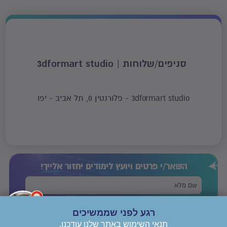
סניפים/שלוחות | 3dformart studio
3dformart studio - פלורנטין 0, תל אביב - יפו
השאר/י פרטים ויועץ לימודים יחזור
אלייך!
רגע לפני שממשיכים
תנאי השימוש באתר שלנו עודכנו.
אני מסכים/ה
לתנאי השימוש
ו
מדיניות הפרטיות
של יורם לימודים