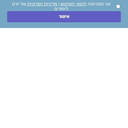
אני מאשר/ת קבלת עדכונים, דיוור והצעות שיווקיות.
אני מסכים/ה
לתנאי השימוש
ו
מדיניות הפרטיות
של יורם
לימודים
ייעצו לי בחינם!
השאירו הודעה
אישור
חייגו עכשיו
ניווט מהיר
לימודי תואר ראשון
לימודי הנדסאים
לימודי תואר שני