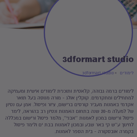
3dformart studio
לימודים
3dformart studio
לימודים ברמה גבוהה, קלאסית ותוכנית לימודים אישית ומעמיקה
למתחילים ומתקדמים. קוקלין אולג - מורה מנוסה בעל תואר
אקדמי באמנות מעביר קורסים ברישום, ציור ופיסול. אמן עם נסיון
של למעלה מ-20 שנה בתחום האמנות ונסיון רב בהוראה, לימד
פיסול ורישום במכון לאמנות ''אבני'', מלמד פיסול ורישום במכללה
לחינוך ע''ש קי באר שבע ובמכון לאמנות בבת ים ולימד פיסול
בקמרה אובסקורה - בית הספר לאמנות.