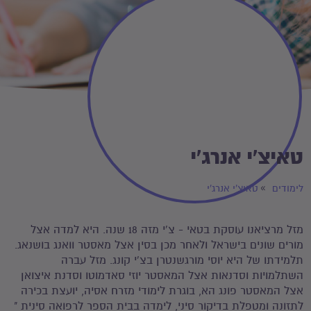
טאיצ'י אנרג'י
לימודים
טאיצ'י אנרג'י
מזל מרציאנו עוסקת בטאי - צ'י מזה 18 שנה. היא למדה אצל
מורים שונים בישראל ולאחר מכן בסין אצל מאסטר וואנג בושנאג.
תלמידתו של היא יוסי מורגשנטרן בצ'י קונג. מזל עברה
השתלמויות וסדנאות אצל המאסטר יוזי סאדמוטו וסדנת איצואן
אצל המאסטר פונג הא, בוגרת לימודי מזרח אסיה, יועצת בכירה
לתזונה ומטפלת בדיקור סיני, לימדה בבית הספר לרפואה סינית "