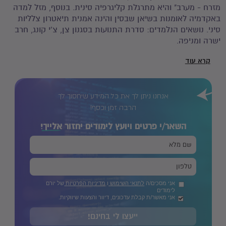
מזרח - מערב" והיא מתרגלת קליגרפיה סינית. בנוסף, מזל למדה
באקדמיה לאומנות בשיאן שבסין והינה אמנית תיאטרון צלליות
סיני. נושאים הנלמדים: סדרת התנועות בסגנון צן, צ'י קונג, חרב
ישרה ומניפה.
קרא עוד
אנחנו ניתן לך את כל המידע שיחסוך לך
הרבה זמן וכסף!
השאר/י פרטים ויועץ לימודים יחזור
אלייך!
אני מסכים/ה
לתנאי השימוש
ו
מדיניות הפרטיות
של יורם
לימודים
אני מאשר/ת קבלת עדכונים, דיוור והצעות שיווקיות.
ייעצו לי בחינם!