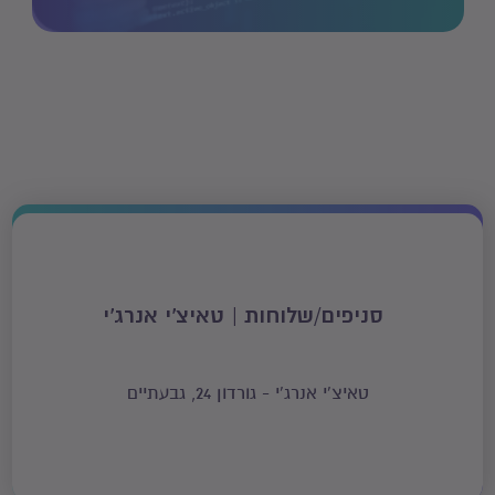
סניפים/שלוחות | טאיצ'י אנרג'י
טאיצ'י אנרג'י - גורדון 24, גבעתיים
שלום 👋 שמי יהב ואני
נציג שירות וירטואלי
של אתר יורם לימודים!