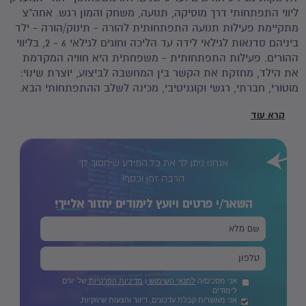
ליווי התפתחותי דרך מוסיקה, תנועה, משחק והמון רגש. אחה"צ
מתקיימת פעילות תנועה התפתחותית להורה - תינוק/הורה - ילד
ביניהם סדנאות לגילאי לידה עד הליכה וחוגים לגילאי 6 - 2, בליווי
ההורים. פעילות התפתחותית - משפחתית היא חוויה המקדמת
את הילד, מחזקת את הקשר בין המחשבה לביצוע, יוצרת שינוי:
מוטורי, חברתי, רגשי וקוגניטיבי, מכינה לשלב ההתפתחותי הבא.
ברמת המשפחה הפעילות מפתחת את היכולות של ההורה עצמו,
קרא עוד
יוצרת שינויים חיוביים אצל כל המשפחה ומעצימה את הקשרים
בתא המשפחתי. כל הפעילויות מתקיימות בקבוצות קטנות של עד
6 תינוקות /ילדים והוריהם, באווירה ביתית, מפרגנת, רגועה ועם
יחס חם ואישי.
אנחנו ניתן לך את כל המידע שיחסוך לך
הרבה זמן וכסף!
השאר/י פרטים ויועץ לימודים יחזור
אלייך!
אני מסכים/ה
לתנאי השימוש
ו
מדיניות הפרטיות
של יורם
לימודים
אני מאשר/ת קבלת עדכונים, דיוור והצעות שיווקיות.