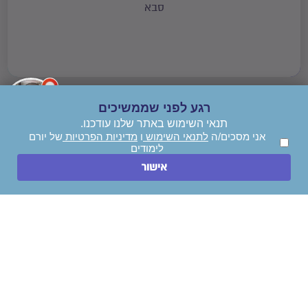
סבא
השאר/י פרטים ויועץ לימודים יחזור
אלייך!
רגע לפני שממשיכים
תנאי השימוש באתר שלנו עודכנו.
אני מסכים/ה
לתנאי השימוש
ו
מדיניות הפרטיות
של יורם
לימודים
השאירו הודעה
אישור
חייגו עכשיו
אני מסכים/ה
לתנאי השימוש
ו
מדיניות הפרטיות
של יורם לימודים
אני מאשר/ת קבלת עדכונים, דיוור והצעות שיווקיות.
ייעצו לי בחינם!
ניווט מהיר