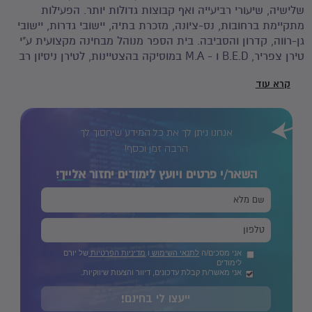
שלישיה, שיעורי רביעייה ואף קבוצות גדולות יותר. הפעילות
מתקיימת ברחובות, נס-ציונה, מזכרת בתיה, יישובי גדרות, יישובי
גן-רווה, קדרון והסביבה. בית הספר מנוהל מבחינה מקצועית ע"י
טירן צפריר, B.E.D ו - M.A במוסיקה בהצטיינות, לטירן ניסיון רב
בלימוד נגינה בקבוצות, ביחידים ובעל ותק של 17 שנה במערכת
קרא עוד
החינוך.
אנחנו ניתן לך את כל המידע שיחסוך לך
הרבה זמן וכסף!
השאר/י פרטים ויועץ לימודים יחזור
אלייך!
אני מסכים/ה
לתנאי השימוש
ו
מדיניות הפרטיות
של יורם
לימודים
אני מאשר/ת קבלת עדכונים, דיוור והצעות שיווקיות.
ייעצו לי בחינם!