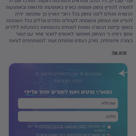
ועדי עובדים, גיל הזהב וגמלאים ולמסיבות רווקות. המרכז שם לו
למטרה להפיץ צחוק ושמחה בארץ באמצעות סדנאות ובאמצעות
הכשרת מנחים ליוגה צחוק בכל רחבי הארץ כך שאפשר יהיה
להפיץ את הצחוק והשמחה לקהלים הולכים וגדלים בכל השכבות.
בנוסף קיימת הכשרה נוספת למנחים בהתמחות בהפעלות לילדים.
מתוך ראיה כי הצחוק מאפשר לאנשים לחבור אחד עם השני
בצורה אינטימית, פורק כעסים ומתחים ועוזר למשתתפים לצאת
מתחושת הקורבנות ולקבל אחריות על עצמם ועל עולמם. אנו
קרא עוד
מזמינים אתכם להצטרף למשפחת הצחוק שלנו באמצעות סדנה
או קורס ולחוות את הכוח המרפא של הצחוק.
אנחנו ניתן לך את כל המידע שיחסוך לך
הרבה זמן וכסף!
השאר/י פרטים ויועץ לימודים יחזור
אלייך!
אני מסכים/ה
לתנאי השימוש
ו
מדיניות הפרטיות
של יורם
לימודים
אני מאשר/ת קבלת עדכונים, דיוור והצעות שיווקיות.