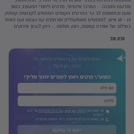
ומתמחה בפתיחה בקלפי טארוט תרפיה- תהליכי התפתחות,
מודעות ותובנה. - המרכז אינטימי, מדהים וייחודי המעוצב בטוב
טעם ובתשומת לב עד הפרטים הקטנים המתאים לקבוצות קטנות,
15 - 10 איש, למפגשים משמעותיים ומרתקים עם עצמנו ועם האחר
בשילוב של אווירה קסומה, רוגע ושלווה. - ניתן לערוך אירועים
ייחודיים ומיוחדים לקבוצות קטנות בהתאמה אישית - מסיבות
קרא עוד
רווקות, ימי הולדת, ערבי צוות וכו'. - ניתן להשכיר את המקום עבור
מטפלים, מנחים וקבוצות.
אנחנו ניתן לך את כל המידע שיחסוך לך
הרבה זמן וכסף!
השאר/י פרטים ויועץ לימודים יחזור
אלייך!
אני מסכים/ה
לתנאי השימוש
ו
מדיניות הפרטיות
של יורם
לימודים
אני מאשר/ת קבלת עדכונים, דיוור והצעות שיווקיות.
ייעצו לי בחינם!