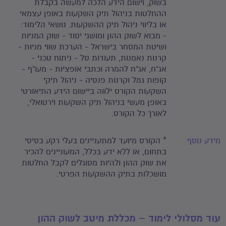
בשוק, וישום הידע הלכה למעשה בקבלת
ההחלטות בניהול תיק השקעות באופן עצמאי
או בליווי ניהול תיק ההשקעות. נושאי הלימוד:
- מבוא לשוק ההון ומושגי יסוד - שוק המניות
ושיטת המסחר בישראל - הערכת שווי מניות -
קרנות נאמנות, תעודות סל - ניתוח טכני -
אג"ח, אג"ח להמרה וכתבי אופציות - מעו"ף -
קופות גמל וקרנות פנסיה - ניהול תיקי
השקעות הקורס ילווה ביישום הידע התיאורטי
באופן מעשי בניהול תיק השקעות וירטואלי,
לאורך כל הקורס.
מידע נוסף
* הקורס מיועד למתעניינים בעלי רקע בסיסי
בתחום, או ללא ידע בכלל, המעוניינים להכיר
את שוק ההון ולהיות מסוגלים לקבל החלטות
מושכלות בתיק ההשקעות הפרטי.
עוד מסלולי לימוד – מכללת מיטב לשוק ההון