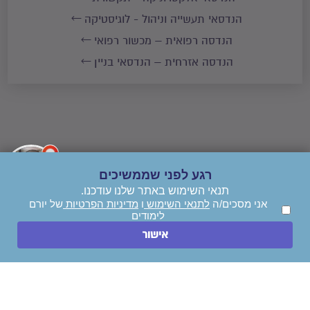
הנדסאי תעשייה וניהול - לוגיסטיקה
הנדסה רפואית – מכשור רפואי
הנדסה אזרחית – הנדסאי בניין
רגע לפני שממשיכים
תנאי השימוש באתר שלנו עודכנו.
אני מסכים/ה
לתנאי השימוש
ו
מדיניות הפרטיות
של יורם
לימודים
השאירו הודעה
אישור
חייגו עכשיו
סניפים/שלוחות | הנדסאים במכללת אשקלון