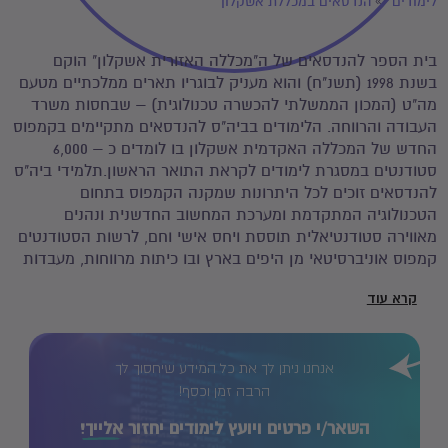
לימודים
הנדסאים במכללת אשקלון
בית הספר להנדסאים של ה"מכללה האזורית אשקלון" הוקם
בשנת 1998 (תשנ"ח) והוא מעניק לבוגריו תארים ממלכתיים מטעם
מה"ט (המכון הממשלתי להכשרה טכנולוגית) – שבחסות משרד
העבודה והרווחה. הלימודים בביה"ס להנדסאים מתקיימים בקמפוס
החדש של המכללה האקדמית אשקלון בו לומדים כ – 6,000
סטודנטים במסגרת לימודים לקראת התואר הראשון.תלמידי ביה"ס
להנדסאים זוכים לכל היתרונות שמקנה הקמפוס בתחום
הטכנולוגיה המתקדמת ומערכת המחשוב החדשנית ונהנים
מאווירה סטודנטיאלית תוססת ויחס אישי וחם, לרשות הסטודנטים
קמפוס אוניברסיטאי מן היפים בארץ ובו כיתות מרווחות, מעבדות
משוכללות, ספריה, אודיטריום וחדר כושר, בית כנסת וקפיטריה.
קרא עוד
אנחנו ניתן לך את כל המידע שיחסוך לך
הרבה זמן וכסף!
השאר/י פרטים ויועץ לימודים יחזור
אלייך!