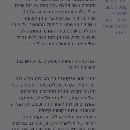
תואר ראשון
מהפכה אשר החלה לפני כמה עשרות שנים
מסלול ניהול
אבל הולכת ומתעצמת ומשפיעה על כל
מערכות
אורחות חיינו. מערכות מידע הן תוכנות
מידע - החוג
ויישומים המשמשים לניהול ממוחשב של מידע
לניהול ארגוני
ותהליכים שונים בתוך הארגון ומחוצה לו.
שירות
מערכות מידע אלו הן כיום חלק בלתי נפרד
מחיינו ואנחנו ופוגשים אותן בכל מקום.
הנה כמה דוגמאות למערכות מידע חשובות
הנוכחות בחיינו:
אתרי סחר אלקטרוני הם מערכות מידע לכל
דבר ועניין. הם משוכללים ביותר ומטפלים בכל
תהליך הקניה: הצגת הפריטים, מחיריהם,
המלצות קניה, גביית התשלומים, אספקת
המוצרים ושירות לאחר קניה וכמובן כל המידע
הרלוונטי אודות לקוחות קיימים.
רשתות חברתיות הן לא רק מקום מפגש
יומיומי של מיליארדי אנשים, אלא גם מערכות
מידע משוכללות המשמשות כיום לשיווק, מתן