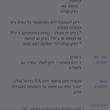
התאמה
- מתאם 480
- ראיון קבלה
-ניתן להתקבל ללא פסיכומטרי על בסיס ציוני
הבגרות הבאים :
* בציון 95 ומעלה - בגרות במתמטיקה 3 יח"ל
90 לפחות או 4 יח"ל בציון 60 לפחות
* ראיון קבלה לפי החלטת ראש החוג
כמה זמן
3 שנים
לומדים
3 ימים בשבוע – ניתן לשלב עבודה עם
לימודים
תאור
תעודת סיום התואר הינה B.A בניהול ואליה
התעודה
יצורף ספח עם אישור על התמחות במערכות
מידע
פרטים על
אנו בעיצומה של מהפכת המידע. זוהי