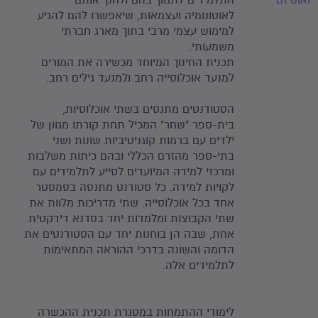
ואוטיזם
התלמידים לתמוך בהם ולחנך אותם
לאוטונומיה ועצמאות, שיאפשרו להם להגיע
למימוש עצמי מרבי בתוך מארג חברתי
משמעותי.
תכנית החינוך המיוחד מכשירה את המורים
למנעד אוכלוסייה רחב ולמנעד גילים רחב.
הסטודנטים מתנסים בשתי אוכלוסיות,
בית-ספר "שחר" המכיל תחת קורתו מגוון של
ילדים עם ברמות קוגניטיביות שונות ושני
בתי-ספר מהזרם הכללי ובהם כיתות משלבות
ומרכזי למידה המיועדים לסייע לתלמידים עם
לקויות למידה. כל סטודנט מתנסה בסמסטר
אחד בכל אוכלוסייה. שתי מדריכות מלוות את
שתי הקבוצות ומלמדות יחד בסדנא דידקטית
אחת, שבה הן בוחנות יחד עם הסטודנטים את
הדומה והשונה בדרכי ההוראה המתאימות
לתלמידים אלה.
לימודי ההתמחות במסגרת תכנית ההכשרה