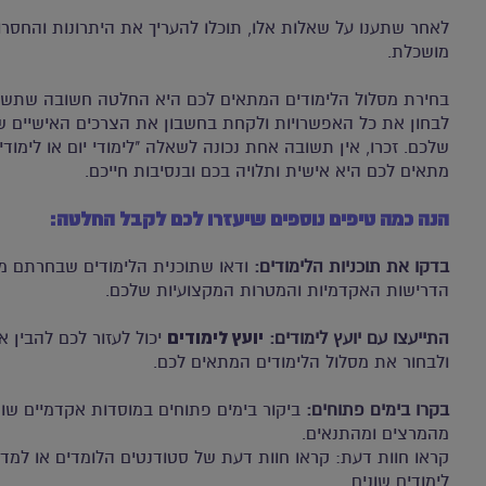
לאחר שתענו על שאלות אלו, תוכלו להעריך את היתרונות והחסרו
מושכלת.
בחירת מסלול הלימודים המתאים לכם היא החלטה חשובה שתשפיע
לבחון את כל האפשרויות ולקחת בחשבון את הצרכים האישיים של
שלכם. זכרו, אין תשובה אחת נכונה לשאלה "לימודי יום או לימוד
מתאים לכם היא אישית ותלויה בכם ובנסיבות חייכם.
הנה כמה טיפים נוספים שיעזרו לכם לקבל החלטה:
בדקו את תוכניות הלימודים:
ודאו שתוכנית הלימודים שבחרתם מת
הדרישות האקדמיות והמטרות המקצועיות שלכם.
יועץ לימודים
התייעצו עם יועץ לימודים:
יכול לעזור לכם להבין 
ולבחור את מסלול הלימודים המתאים לכם.
בקרו בימים פתוחים:
ביקור בימים פתוחים במוסדות אקדמיים שו
מהמרצים ומהתנאים.
קראו חוות דעת: קראו חוות דעת של סטודנטים הלומדים או למדו
לימודים שונים.