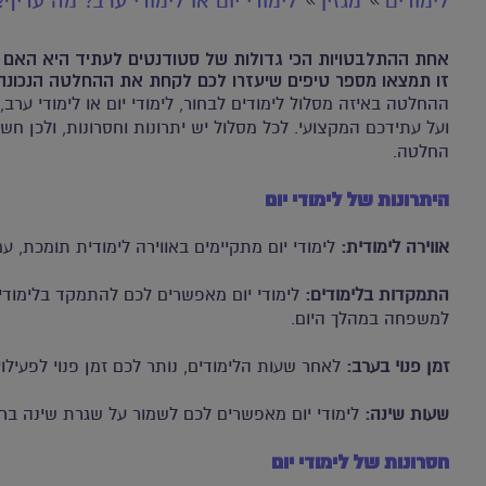
לימודים
מגזין
לימודי יום או לימודי ערב? מה עדיף?
אחת ההתלבטויות הכי גדולות של סטודנטים לעתיד היא האם לל
זו תמצאו מספר טיפים שיעזרו לכם לקחת את ההחלטה הנכונה 
ההחלטה באיזה מסלול לימודים לבחור, לימודי יום או לימודי ער
ועל עתידכם המקצועי. לכל מסלול יש יתרונות וחסרונות, ולכן ח
החלטה.
היתרונות של לימודי יום
אווירה לימודית:
לימודי יום מתקיימים באווירה לימודית תומכת, עם
התמקדות בלימודים:
לימודי יום מאפשרים לכם להתמקד בלימודים
למשפחה במהלך היום.
זמן פנוי בערב:
לאחר שעות הלימודים, נותר לכם זמן פנוי לפעילוי
שעות שינה:
לימודי יום מאפשרים לכם לשמור על שגרת שינה ברי
חסרונות של לימודי יום