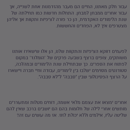
עבור חלק מאתנו, החיים הם מעבר מהזדמנות אחת לשנייה, אך
עבור אחרים ממבחן למבחן. התחלות חדשות כמו תחילתה של
שנת הלימודים האקדמית, הן כר פורה לציפיות ותקוות אך אליהן
מצטרפים איך לא, הפחדים והחששות.
לפעמים דווקא הציפיות והתקוות שלנו, הן אלו שישאירו אותנו
משותקים, צופים ברצף בשבעה פרקים של 'הומלנד' במקום
לפתוח את הספרים. כך שבתחילת שנת הלימודים ובמהלכה,
סטודנטים מסוימים ישלבו בין לימודים, עבודה וחיי חברה ויישארו
על הרצף הפסיכולוגי שבין "סבבה" ל"לא סבבה".
אחרים ימצאו את עצמם מלאי אשמה, דוחים מטלות ומתעוררים
מותשים אחרי לילה של חלומות בהם הם יושבים ברכב שאין להם
שליטה עליו, אילמים וללא יכולת לזוז. אז מה עושים עם זה?