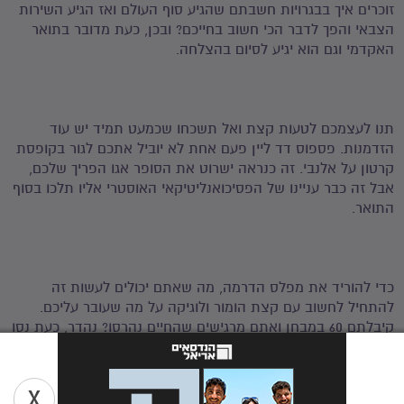
זוכרים איך בבגרויות חשבתם שהגיע סוף העולם ואז הגיע השירות
הצבאי והפך לדבר הכי חשוב בחייכם? ובכן, כעת מדובר בתואר
האקדמי וגם הוא יגיע לסיום בהצלחה.
תנו לעצמכם לטעות קצת ואל תשכחו שכמעט תמיד יש עוד
הזדמנות. פספוס דד ליין פעם אחת לא יוביל אתכם לגור בקופסת
קרטון על אלנבי. זה כנראה ישרוט את הסופר אגו הפריך שלכם,
אבל זה כבר עניינו של הפסיכואנליטיקאי האוסטרי אליו תלכו בסוף
התואר.
כדי להוריד את מפלס הדרמה, מה שאתם יכולים לעשות זה
להתחיל לחשוב עם קצת הומור ולוגיקה על מה שעובר עליכם.
קיבלתם 60 במבחן ואתם מרגישים שהחיים נהרסו? נהדר, כעת נסו
לתאר לעצמכם שלב אחרי שלב, את אותה השתלשלות האירועים.
סביר להניח שתגלו שהיא בלתי סבירה ודי משעשעת.
X