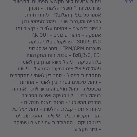
בכיר
ניתוח ארועים סיור מקצועי מפגשים והרצאות
פרורנטליות. * נושאי הלימוד: - תכנון
אסטרטגי בעידן הגלובלי - ניתוח דוחות
כספיים והערכת שווי - ניהול לוגיסטי נכון -
שיפור ביצועים - צמצום עלויות - קיצור זמני
אספקה - מזעור סיכונים - T\K OUT
SOURCING - פרויקטים בלוגיסטיקה -
מערכות ERM/CRM - סחר אלקטרוני
B2B,B2C, EDI - טכנולוגיות מתקדמות
בלוגיסטיקה - ניהול משא ומתן בין לאומי -
ניהול לפי אילוצים במערך התפעול - גישות
מתקדמות בניהול - סחר בין לאומי למתקדמים
- ניהול סיכונים בסחר בין לאומי - אחריות
משפטית - ניהול חוזים והתקשרויות - אתיקה
בניהול רכש - לוגיסטיקה ואיכות הסביבה -
ההיבט המשפטי - הכנת מצגת מנהלים -
ניתוח אירוע - קבלת החלטות - ניהול יעיל של
זמן - תקשורת בין - אישית - הנעת עובדים
בלוגיסטיקה - התמודדות עם לחצים ושחיקה
- סיור מקצועי