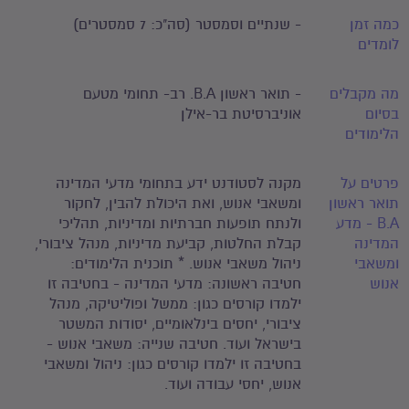
כמה זמן
- שנתיים וסמסטר (סה"כ: 7 סמסטרים)
לומדים
מה מקבלים
- תואר ראשון B.A. רב- תחומי מטעם
בסיום
אוניברסיטת בר-אילן
הלימודים
פרטים על
מקנה לסטודנט ידע בתחומי מדעי המדינה
תואר ראשון
ומשאבי אנוש, ואת היכולת להבין, לחקור
B.A - מדע
ולנתח תופעות חברתיות ומדיניות, תהליכי
המדינה
קבלת החלטות, קביעת מדיניות, מנהל ציבורי,
ומשאבי
ניהול משאבי אנוש. * תוכנית הלימודים:
אנוש
חטיבה ראשונה: מדעי המדינה - בחטיבה זו
ילמדו קורסים כגון: ממשל ופוליטיקה, מנהל
ציבורי, יחסים בינלאומיים, יסודות המשטר
בישראל ועוד. חטיבה שנייה: משאבי אנוש -
בחטיבה זו ילמדו קורסים כגון: ניהול ומשאבי
אנוש, יחסי עבודה ועוד.