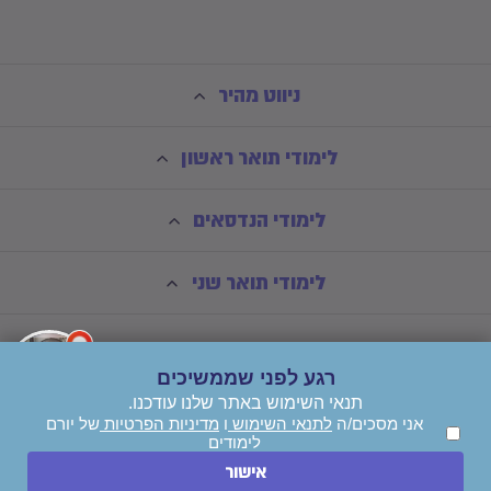
ניווט מהיר
לימודי תואר ראשון
לימודי הנדסאים
לימודי תואר שני
רגע לפני שממשיכים
תנאי השימוש באתר שלנו עודכנו.
אני מסכים/ה
לתנאי השימוש
ו
מדיניות הפרטיות
של יורם
לימודים
השאירו הודעה
אישור
חייגו עכשיו
© כל הזכויות שמורות ליורם לימודים בע"מ - *אין קבלת קהל