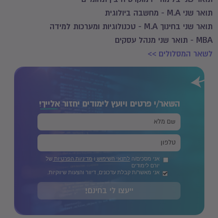
תואר שני M.A - מחשבה ביולוגית
תואר שני בחינוך M.A - טכנולוגיות ומערכות למידה
MBA - תואר שני מנהל עסקים
לשאר המסלולים >>
השאר/י פרטים ויועץ לימודים יחזור
אלייך!
אני מסכים/ה
לתנאי השימוש
ו
מדיניות הפרטיות
של
יורם לימודים
אני מאשר/ת קבלת עדכונים, דיוור והצעות שיווקיות.
ייעצו לי בחינם!