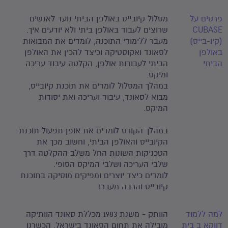
פרטים על
מסלול קיובייס באולפן הביתי נועד לאנשים
CUBASE
שרוצים לעבוד באולפן ביתי ולא יודעים איך.
(קיו-בייס)
מעבר ללימודי התוכנה, לומדים את המבואות
באולפן
לסאונד ואקוסטיקה וכיצד להכין את האולפן
הביתי
הביתי לעבודות אולפן, הקלטה עיבוד עריכה
ומיקס.
במהלך המסלול לומדים את תוכנת קיובייס,
מבוא לסאונד, עיבוד ועריכה ואת יסודות
המיקס.
במהלך הקורס לומדים את אופן תפעול תוכנת
הקיובייס והאולפן הביתי, וחשוב מכך את
הטכניקות השונות החל משלב ההקלטה דרך
שלבי העריכה ושלבי המיקס הסופי.
לומדים כיצד יוצרים ומפיקים מוסיקה בתוכנת
קיובייס והרבה מעבר!
למה ללמוד
הוותק - משנת 1983 מכללת סאונד הוותיקה
דווקא ב בית
מובילה את תחום הסאונד בישראל, הכשרנו