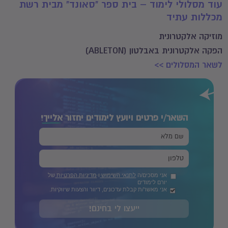
עוד מסלולי לימוד – בית ספר "סאונד" מבית רשת
מכללות עתיד
מוזיקה אלקטרונית
הפקה אלקטרונית באבלטון (ABLETON)
לשאר המסלולים >>
השאר/י פרטים ויועץ לימודים יחזור
אלייך!
אני מסכים/ה
לתנאי השימוש
ו
מדיניות הפרטיות
של
יורם לימודים
אני מאשר/ת קבלת עדכונים, דיוור והצעות שיווקיות.
ייעצו לי בחינם!