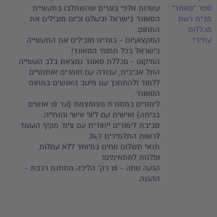
ספר "סאונד"
עשרות אלפי בוגרים שהשתלבו בתעשיית
מבית רשת
הסאונד בישראל ובעולם וכיום מובילים את
מכללות
התחום.
עתיד?
המקצועיות - בוגרינו מובילים את התעשייה
בישראל בכל תחומי הסאונד!
המיקום - מכללת סאונד נמצאת בלב העשייה
התל אביבית, עבודה עם חומרים אותנטיים
ללמוד ולהתחכך עם מיטב האנשים בתחום
הסאונד.
לימודים במסגרת מצומצמת (עד 10 אנשים
בכיתה) ואישית עם ליווי אישי והנחייה.
סביבת לימודים ייחודית עם ציוד מקיף העומד
לרשות התלמידים 24/7.
תנאי תשלום נוחים במיוחד ללא עמלות,
ומלגות למתאימים!
הגעה נוחה - 10 דק' הליכה מתחנת רכבת -
ההגנה.