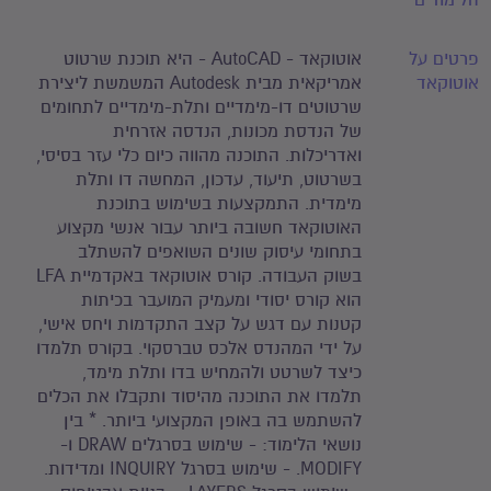
הלימודים
פרטים על
אוטוקאד - AutoCAD - היא תוכנת שרטוט
אוטוקאד
אמריקאית מבית Autodesk המשמשת ליצירת
שרטוטים דו-מימדיים ותלת-מימדיים לתחומים
של הנדסת מכונות, הנדסה אזרחית
ואדריכלות. התוכנה מהווה כיום כלי עזר בסיסי,
בשרטוט, תיעוד, עדכון, המחשה דו ותלת
מימדית. התמקצעות בשימוש בתוכנת
האוטוקאד חשובה ביותר עבור אנשי מקצוע
בתחומי עיסוק שונים השואפים להשתלב
בשוק העבודה. קורס אוטוקאד באקדמיית LFA
הוא קורס יסודי ומעמיק המועבר בכיתות
קטנות עם דגש על קצב התקדמות ויחס אישי,
על ידי המהנדס אלכס טברסקוי. בקורס תלמדו
כיצד לשרטט ולהמחיש בדו ותלת מימד,
תלמדו את התוכנה מהיסוד ותקבלו את הכלים
להשתמש בה באופן המקצועי ביותר. * בין
נושאי הלימוד: - שימוש בסרגלים DRAW ו-
MODIFY. - שימוש בסרגל INQUIRY ומדידות.