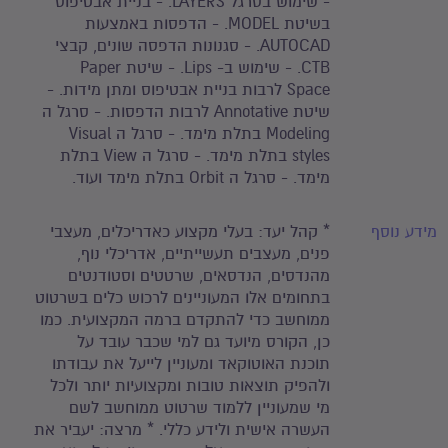
- שימוש בסרגל LAYERS. - בניית אבטיפוס
בשיטת MODEL. - הדפסות באמצעות
AUTOCAD. - סגנונות הדפסה שונים, קבצי
CTB. - שימוש ב- Lips. - שיטת Paper
Space לרבות בניית אבטיפוס ומתן מידות. -
שיטת Annotative לרבות הדפסות. - סרגל ה
Modeling בתלת מימד. - סרגל ה Visual
styles בתלת מימד. - סרגל ה View בתלת
מימד. - סרגל ה Orbit בתלת מימד ועוד.
מידע נוסף
* קהל יעד: בעלי מקצוע כאדריכלים, מעצבי
פנים, מעצבים תעשייתיים, אדריכלי נוף,
מהנדסים, הנדסאים, שרטטים וסטודנטים
בתחומים אלו המעוניינים לרכוש כלים בשרטוט
ממוחשב כדי להתקדם ברמה המקצועית. כמו
כן, הקורס מיועד גם למי שכבר עובד על
תוכנת האוטוקאד ומעוניין לייעל את עבודתו
ולהפיק תוצאות טובות ומקצועיות יותר ולכל
מי שמעוניין ללמוד שרטוט ממוחשב לשם
העשרה אישית ולידע כללי. * מרצה: יעביר את