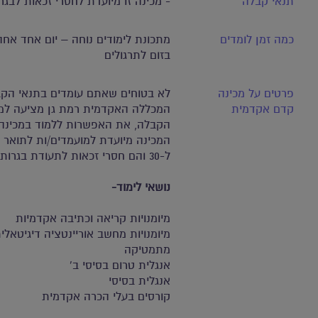
תנאי קבלה
- מכינה זו מיועדת לחסרי זכאות לבגרו
כמה זמן לומדים
מתכונת לימודים נוחה – יום אחד אחה"
בזום לתרגולים
פרטים על מכינה
לא בטוחים שאתם עומדים בתנאי הקב
קדם אקדמית
המכללה האקדמית רמת גן מציעה למו
הקבלה, את האפשרות ללמוד במכינה
המכינה מיועדת למועמדים/ות לתואר 
ל-30 והם חסרי זכאות לתעודת בגרות.
נושאי לימוד-
מיומנויות קריאה וכתיבה אקדמיות
מיומנויות מחשב אוריינטציה דיגיטאלי
מתמטיקה
אנגלית טרום בסיסי ב'
אנגלית בסיסי
קורסים בעלי הכרה אקדמית