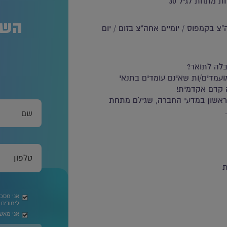
ת מתחת לגיל 30
השא
צ בקמפוס / יומיים אחה"צ בזום / יום
לה לתואר?
עמדים/ות שאינם עומדים בתנאי
 קדם אקדמית!
ראשון במדעי החברה, שגילם מתחת
ת
אני מסכ
לימודים
אני מאשר