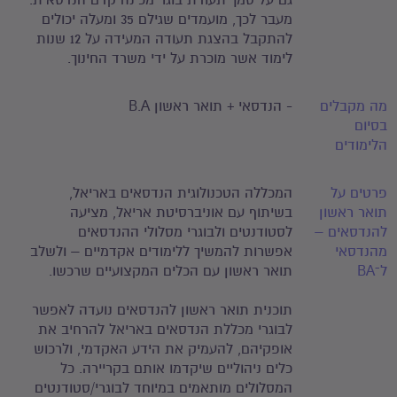
גם על סמך תעודת בוגר מכינה קדם הנדסאית.
מעבר לכך, מועמדים שגילם 35 ומעלה יכולים
להתקבל בהצגת תעודה המעידה על 12 שנות
לימוד אשר מוכרת על ידי משרד החינוך.
מה מקבלים
- הנדסאי + תואר ראשון B.A
בסיום
הלימודים
פרטים על
המכללה הטכנולוגית הנדסאים באריאל,
תואר ראשון
בשיתוף עם אוניברסיטת אריאל, מציעה
להנדסאים –
לסטודנטים ולבוגרי מסלולי ההנדסאים
מהנדסאי
אפשרות להמשיך ללימודים אקדמיים – ולשלב
ל־BA
תואר ראשון עם הכלים המקצועיים שרכשו.
תוכנית תואר ראשון להנדסאים נועדה לאפשר
לבוגרי מכללת הנדסאים באריאל להרחיב את
אופקיהם, להעמיק את הידע האקדמי, ולרכוש
כלים ניהוליים שיקדמו אותם בקריירה. כל
המסלולים מותאמים במיוחד לבוגרי/סטודנטים